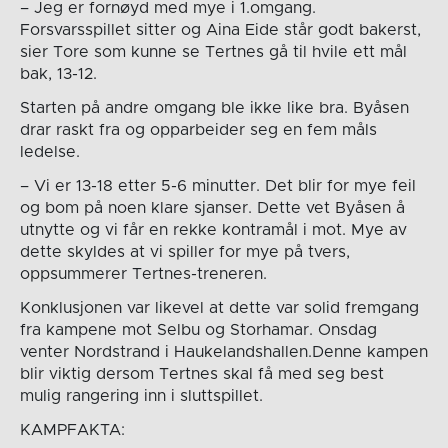
– Jeg er fornøyd med mye i 1.omgang.
Forsvarsspillet sitter og Aina Eide står godt bakerst,
sier Tore som kunne se Tertnes gå til hvile ett mål
bak, 13-12.
Starten på andre omgang ble ikke like bra. Byåsen
drar raskt fra og opparbeider seg en fem måls
ledelse.
– Vi er 13-18 etter 5-6 minutter. Det blir for mye feil
og bom på noen klare sjanser. Dette vet Byåsen å
utnytte og vi får en rekke kontramål i mot. Mye av
dette skyldes at vi spiller for mye på tvers,
oppsummerer Tertnes-treneren.
Konklusjonen var likevel at dette var solid fremgang
fra kampene mot Selbu og Storhamar. Onsdag
venter Nordstrand i Haukelandshallen.Denne kampen
blir viktig dersom Tertnes skal få med seg best
mulig rangering inn i sluttspillet.
KAMPFAKTA: