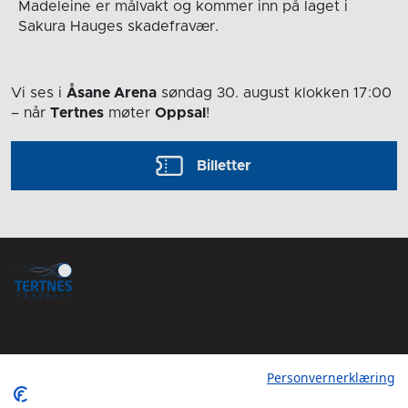
Madeleine er målvakt og kommer inn på laget i
Sakura Hauges skadefravær.
Vi ses i
Åsane Arena
søndag 30. august
klokken 17:00
– når
Tertnes
møter
Oppsal
!
Billetter
Personvernerklæring
Tertnes Håndball Elite iOS App