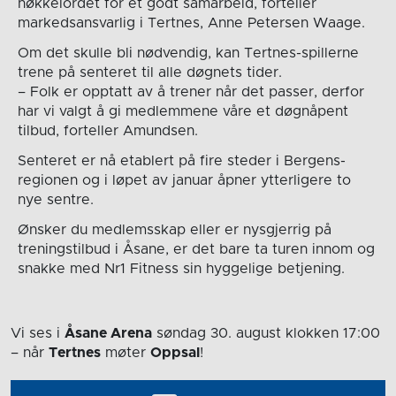
nøkkelordet for et godt samarbeid, forteller
markedsansvarlig i Tertnes, Anne Petersen Waage.
Om det skulle bli nødvendig, kan Tertnes-spillerne
trene på senteret til alle døgnets tider.
– Folk er opptatt av å trener når det passer, derfor
har vi valgt å gi medlemmene våre et døgnåpent
tilbud, forteller Amundsen.
Senteret er nå etablert på fire steder i Bergens-
regionen og i løpet av januar åpner ytterligere to
nye sentre.
Ønsker du medlemsskap eller er nysgjerrig på
treningstilbud i Åsane, er det bare ta turen innom og
snakke med Nr1 Fitness sin hyggelige betjening.
Vi ses i
Åsane Arena
søndag 30. august
klokken 17:00
– når
Tertnes
møter
Oppsal
!