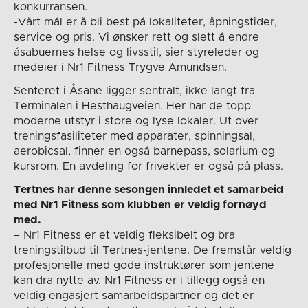
konkurransen.
-Vårt mål er å bli best på lokaliteter, åpningstider,
service og pris. Vi ønsker rett og slett å endre
åsabuernes helse og livsstil, sier styreleder og
medeier i Nr1 Fitness Trygve Amundsen.
Senteret i Åsane ligger sentralt, ikke langt fra
Terminalen i Hesthaugveien. Her har de topp
moderne utstyr i store og lyse lokaler. Ut over
treningsfasiliteter med apparater, spinningsal,
aerobicsal, finner en også barnepass, solarium og
kursrom. En avdeling for frivekter er også på plass.
Tertnes har denne sesongen innledet et samarbeid
med Nr1 Fitness som klubben er veldig fornøyd
med.
– Nr1 Fitness er et veldig fleksibelt og bra
treningstilbud til Tertnes-jentene. De fremstår veldig
profesjonelle med gode instruktører som jentene
kan dra nytte av. Nr1 Fitness er i tillegg også en
veldig engasjert samarbeidspartner og det er