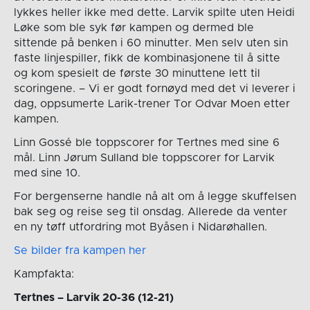
lykkes heller ikke med dette. Larvik spilte uten Heidi
Løke som ble syk før kampen og dermed ble
sittende på benken i 60 minutter. Men selv uten sin
faste linjespiller, fikk de kombinasjonene til å sitte
og kom spesielt de første 30 minuttene lett til
scoringene. – Vi er godt fornøyd med det vi leverer i
dag, oppsumerte Larik-trener Tor Odvar Moen etter
kampen.
Linn Gossé ble toppscorer for Tertnes med sine 6
mål. Linn Jørum Sulland ble toppscorer for Larvik
med sine 10.
For bergenserne handle nå alt om å legge skuffelsen
bak seg og reise seg til onsdag. Allerede da venter
en ny tøff utfordring mot Byåsen i Nidarøhallen.
Se bilder fra kampen her
Kampfakta:
Tertnes – Larvik 20-36 (12-21)