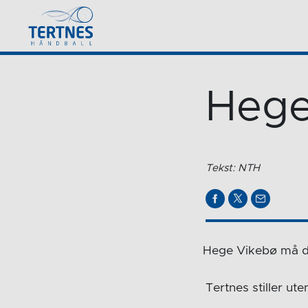
Hege
Tekst: NTH
Hege Vikebø må de
Tertnes stiller ute