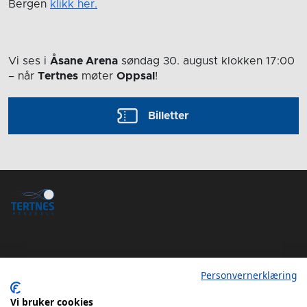
Bergen
klikk her.
Vi ses i
Åsane Arena
søndag 30. august
klokken 17:00
– når
Tertnes
møter
Oppsal
!
Billetter
Personvernerklæring
Tertnes Håndball Elite iOS App
Tertnes Håndball Elite Android App
Vi bruker cookies