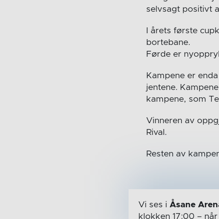
selvsagt positivt 
I årets første cu
bortebane.
Førde er nyopprykk
Kampene er enda i
jentene. Kampene 
kampene, som Tert
Vinneren av oppgj
Rival.
Resten av kampen
Vi ses i
Åsane Aren
klokken 17:00
– nå