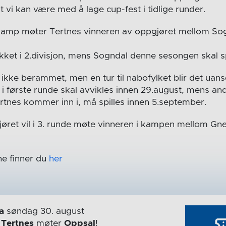
at vi kan være med å lage cup-fest i tidlige runder.
pkamp møter Tertnes vinneren av oppgjøret mellom So
et i 2.divisjon, mens Sogndal denne sesongen skal spil
kke berammet, men en tur til nabofylket blir det uans
i første runde skal avvikles innen 29.august, mens an
nes kommer inn i, må spilles innen 5.september.
øret vil i 3. runde møte vinneren i kampen mellom Gne
e finner du
her
a
søndag 30. august
r
Tertnes
møter
Oppsal
!