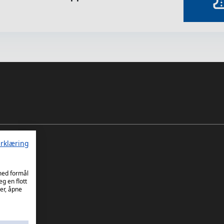
rklæring
 med formål
eg en flott
er, åpne