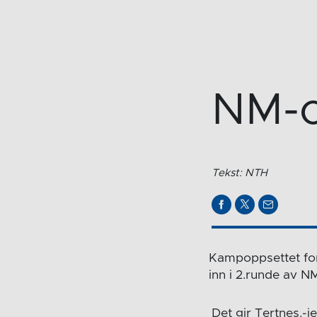
NM-o
Tekst: NTH
Kampoppsettet for
inn i 2.runde av N
Det gir Tertnes.-