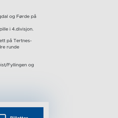
gdal og Førde på
le i 4.divisjon.
ett på Tertnes-
dre runde
ist/Fyllingen og