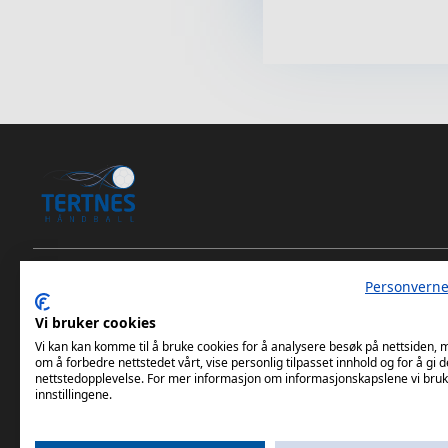
Personverne
Tertnes Håndball Elite iOS App
Vi bruker cookies
Tertnes Håndball Elite Android App
Vi kan kan komme til å bruke cookies for å analysere besøk på nettsiden,
om å forbedre nettstedet vårt, vise personlig tilpasset innhold og for å gi d
nettstedopplevelse. For mer informasjon om informasjonskapslene vi bruk
innstillingene.