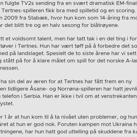
n fulgte TV2s sending fra en svært dramatisk EM-fina
ertnes-spilleren fikk bra med spilletid og en scoring.
 2009 fra Stabæk, hvor hun kom som 14-åring fra m
ar det blitt tre og en halv sesong for blåtrøyene.
att et voldsomt talent, men har tatt tak i en del ting i for
tøver i Tertnes. Hun har vært tøff på å forbedre det s
d på landslaget. Spesielt de to siste årene har vi set
g stått på for å klare målet om spill for det norske A-la
nnessen.
ha sin del av æren for at Tertnes har fått frem en ny
Den tidligere Åsane- og Norrøna-spilleren har hatt jevn
telefon i Serbia. Han er ikke i tvil om at venstrekante
ystet.
er 1 år at hun kom til å ta nivået uten problemer, og hun 
 året at hun er god nok. Foruten kampen mot Ukraina h
ningene, har hun hatt god uttelling på skuddene fra ka