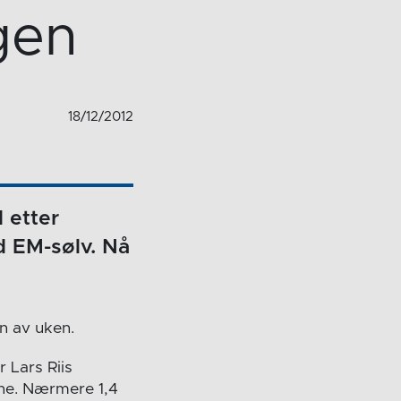
gen
18/12/2012
 etter
 EM-sølv. Nå
en av uken.
 Lars Riis
erne. Nærmere 1,4