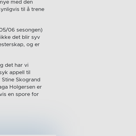
t mye med den
ligvis til å trene
005/06 sesongen)
kke det blir syv
mesterskap, og er
g det har vi
yk appell til
r Stine Skogrand
aga Holgersen er
gvis en spore for