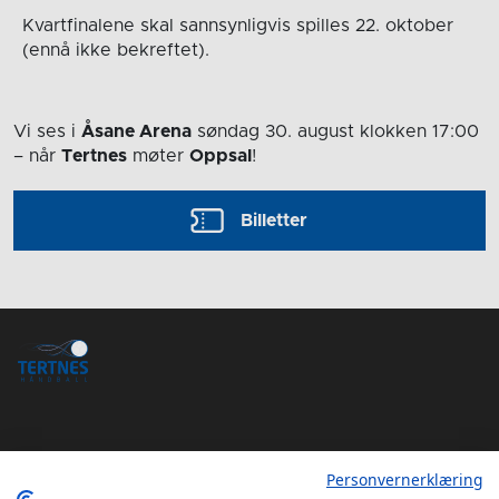
Kvartfinalene skal sannsynligvis spilles 22. oktober
(ennå ikke bekreftet).
Vi ses i
Åsane Arena
søndag 30. august
klokken 17:00
– når
Tertnes
møter
Oppsal
!
Billetter
Personvernerklæring
Tertnes Håndball Elite iOS App