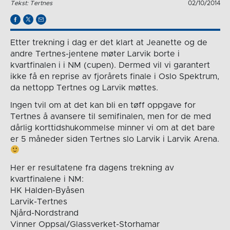
Tekst: Tertnes
02/10/2014
Etter trekning i dag er det klart at Jeanette og de
andre Tertnes-jentene møter Larvik borte i
kvartfinalen i i NM (cupen). Dermed vil vi garantert
ikke få en reprise av fjorårets finale i Oslo Spektrum,
da nettopp Tertnes og Larvik møttes.
Ingen tvil om at det kan bli en tøff oppgave for
Tertnes å avansere til semifinalen, men for de med
dårlig korttidshukommelse minner vi om at det bare
er 5 måneder siden Tertnes slo Larvik i Larvik Arena.
Her er resultatene fra dagens trekning av
kvartfinalene i NM:
HK Halden-Byåsen
Larvik-Tertnes
Njård-Nordstrand
Vinner Oppsal/Glassverket-Storhamar