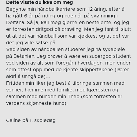
Dette visste du ikke om meg
Begynte min håndballkarriere som 12 åring, etter å
ha gått 6 år på riding og noen år på svømming i
Delfana. Så ja, kall meg gjerne en hestejente, og jeg
er forresten dritgod på crawling! Men jeg fant til slutt
ut at det var håndball som var kjekkest og at det var
det jeg ville satse på.
Ved siden av håndballen studerer jeg nå sykepleie
på Betanien. Jeg prøver å være en supergod student
ved siden av alt som foregår i hverdagen, men ender
som oftest opp med de kjente skippertakene (lærer
aldri å unngå de)….
Fritiden min liker jeg best å tilbringe sammen med
venner, hjemme med familie, med kjæresten og
sammen med hunden min Theo (som forresten er
verdens skjønneste hund).
Celine på 1. skoledag