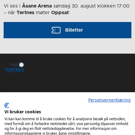
Vi ses i
Åsane Arena
søndag 30. august
klokken 17:00
– når
Tertnes
møter
Oppsal
!
Billetter
Personvernerklæring
Tertnes Håndball Elite iOS App
Vi bruker cookies
Tertnes Håndball Elite Android App
Vi kan kan komme til å bruke cookies for å analysere besøk på nettsiden,
med formål om å forbedre nettstedet vårt, vise personlig tilpasset innhold
og for å gi deg en flott nettstedopplevelse. For mer informasjon om
informasjonskapslene vi bruker, åpne innstillingene.