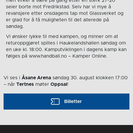
men virker å være på gang etter en sterk 27-20
seier borte mot Fredrikstad. Selv har vi mye å
revansjere etter onsdagens tap mot Glassverket og
er glad for å få muligheten til det allerede på
søndag.
Vi ønsker lykke til med kampen, og minner om at
returoppgjøret spilles i Haukelandshallen søndag om
en uke kl. 18:00. Kamputviklingen i dagens kamp kan
følges på www.handball.no – Kamper Online.
Vi ses i
Åsane Arena
søndag 30. august
klokken 17:00
– når
Tertnes
møter
Oppsal
!
Billetter