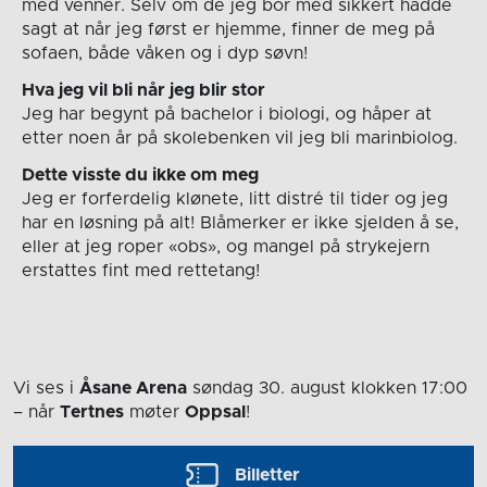
med venner. Selv om de jeg bor med sikkert hadde
sagt at når jeg først er hjemme, finner de meg på
sofaen, både våken og i dyp søvn!
Hva jeg vil bli når jeg blir stor
Jeg har begynt på bachelor i biologi, og håper at
etter noen år på skolebenken vil jeg bli marinbiolog.
Dette visste du ikke om meg
Jeg er forferdelig klønete, litt distré til tider og jeg
har en løsning på alt! Blåmerker er ikke sjelden å se,
eller at jeg roper «obs», og mangel på strykejern
erstattes fint med rettetang!
Vi ses i
Åsane Arena
søndag 30. august
klokken 17:00
– når
Tertnes
møter
Oppsal
!
Billetter