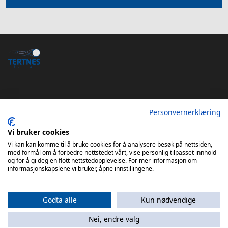
Personvernerklæring
Tertnes Håndball Elite iOS App
Vi bruker cookies
Tertnes Håndball Elite Android App
Vi kan kan komme til å bruke cookies for å analysere besøk på nettsiden,
med formål om å forbedre nettstedet vårt, vise personlig tilpasset innhold
og for å gi deg en flott nettstedopplevelse. For mer informasjon om
informasjonskapslene vi bruker, åpne innstillingene.
Godta alle
Kun nødvendige
Nei, endre valg