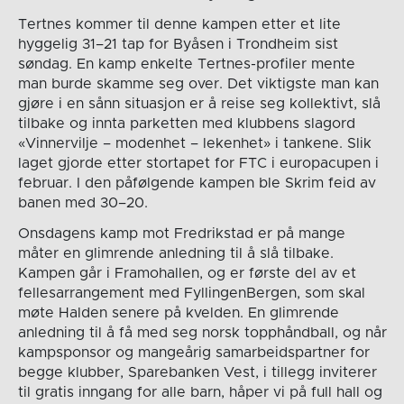
Tertnes kommer til denne kampen etter et lite
hyggelig 31–21 tap for Byåsen i Trondheim sist
søndag. En kamp enkelte Tertnes-profiler mente
man burde skamme seg over. Det viktigste man kan
gjøre i en sånn situasjon er å reise seg kollektivt, slå
tilbake og innta parketten med klubbens slagord
«Vinnervilje – modenhet – lekenhet» i tankene. Slik
laget gjorde etter stortapet for FTC i europacupen i
februar. I den påfølgende kampen ble Skrim feid av
banen med 30–20.
Onsdagens kamp mot Fredrikstad er på mange
måter en glimrende anledning til å slå tilbake.
Kampen går i Framohallen, og er første del av et
fellesarrangement med FyllingenBergen, som skal
møte Halden senere på kvelden. En glimrende
anledning til å få med seg norsk topphåndball, og når
kampsponsor og mangeårig samarbeidspartner for
begge klubber, Sparebanken Vest, i tillegg inviterer
til gratis inngang for alle barn, håper vi på full hall og