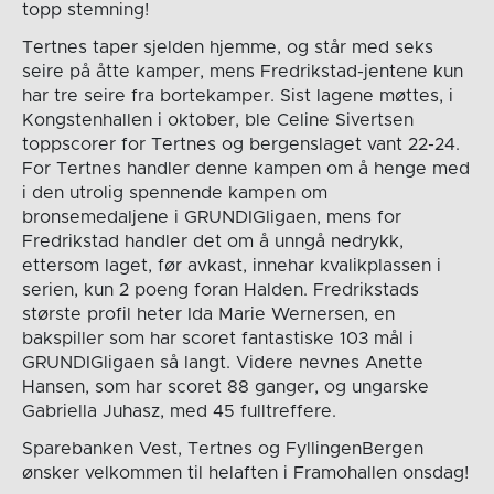
topp stemning!
Tertnes taper sjelden hjemme, og står med seks
seire på åtte kamper, mens Fredrikstad-jentene kun
har tre seire fra bortekamper. Sist lagene møttes, i
Kongstenhallen i oktober, ble Celine Sivertsen
toppscorer for Tertnes og bergenslaget vant 22-24.
For Tertnes handler denne kampen om å henge med
i den utrolig spennende kampen om
bronsemedaljene i GRUNDIGligaen, mens for
Fredrikstad handler det om å unngå nedrykk,
ettersom laget, før avkast, innehar kvalikplassen i
serien, kun 2 poeng foran Halden. Fredrikstads
største profil heter Ida Marie Wernersen, en
bakspiller som har scoret fantastiske 103 mål i
GRUNDIGligaen så langt. Videre nevnes Anette
Hansen, som har scoret 88 ganger, og ungarske
Gabriella Juhasz, med 45 fulltreffere.
Sparebanken Vest, Tertnes og FyllingenBergen
ønsker velkommen til helaften i Framohallen onsdag!