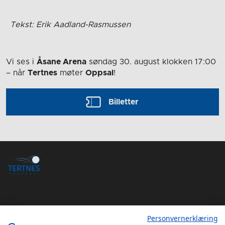
Tekst: Erik Aadland-Rasmussen
Vi ses i
Åsane Arena
søndag 30. august
klokken 17:00
– når
Tertnes
møter
Oppsal
!
Billetter
Personvernerklæring
Tertnes Håndball Elite iOS App