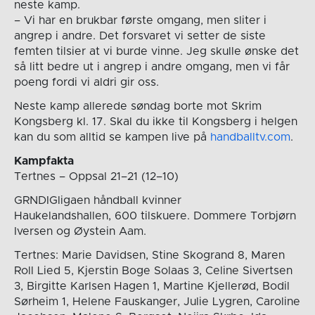
neste kamp.
– Vi har en brukbar første omgang, men sliter i
angrep i andre. Det forsvaret vi setter de siste
femten tilsier at vi burde vinne. Jeg skulle ønske det
så litt bedre ut i angrep i andre omgang, men vi får
poeng fordi vi aldri gir oss.
Neste kamp allerede søndag borte mot Skrim
Kongsberg kl. 17. Skal du ikke til Kongsberg i helgen
kan du som alltid se kampen live på
handballtv.com
.
Kampfakta
Tertnes – Oppsal 21–21 (12–10)
GRNDIGligaen håndball kvinner
Haukelandshallen, 600 tilskuere. Dommere Torbjørn
Iversen og Øystein Aam.
Tertnes: Marie Davidsen, Stine Skogrand 8, Maren
Roll Lied 5, Kjerstin Boge Solaas 3, Celine Sivertsen
3, Birgitte Karlsen Hagen 1, Martine Kjellerød, Bodil
Sørheim 1, Helene Fauskanger, Julie Lygren, Caroline