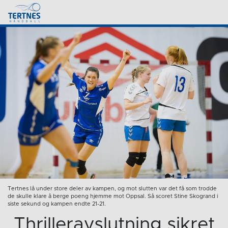
Tertnes lå under store deler av kampen, og mot slutten var det få som trodde
de skulle klare å berge poeng hjemme mot Oppsal. Så scoret Stine Skogrand i
siste sekund og kampen endte 21-21.
Thrilleravslutning sikret