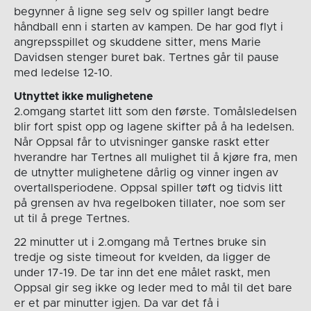
begynner å ligne seg selv og spiller langt bedre
håndball enn i starten av kampen. De har god flyt i
angrepsspillet og skuddene sitter, mens Marie
Davidsen stenger buret bak. Tertnes går til pause
med ledelse 12-10.
Utnyttet ikke mulighetene
2.omgang startet litt som den første. Tomålsledelsen
blir fort spist opp og lagene skifter på å ha ledelsen.
Når Oppsal får to utvisninger ganske raskt etter
hverandre har Tertnes all mulighet til å kjøre fra, men
de utnytter mulighetene dårlig og vinner ingen av
overtallsperiodene. Oppsal spiller tøft og tidvis litt
på grensen av hva regelboken tillater, noe som ser
ut til å prege Tertnes.
22 minutter ut i 2.omgang må Tertnes bruke sin
tredje og siste timeout for kvelden, da ligger de
under 17-19. De tar inn det ene målet raskt, men
Oppsal gir seg ikke og leder med to mål til det bare
er et par minutter igjen. Da var det få i