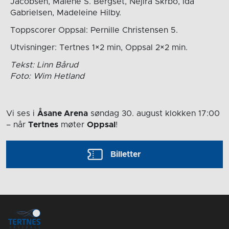
Jacobsen, Malene S. Bergset, Nejira Skrbo, Ida
Gabrielsen, Madeleine Hilby.
Toppscorer Oppsal: Pernille Christensen 5.
Utvisninger: Tertnes 1×2 min, Oppsal 2×2 min.
Tekst: Linn Bårud
Foto: Wim Hetland
Vi ses i
Åsane Arena
søndag 30. august
klokken 17:00
– når
Tertnes
møter
Oppsal
!
Billetter