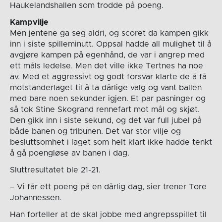
Haukelandshallen som trodde på poeng.
Kampvilje
Men jentene ga seg aldri, og scoret da kampen gikk
inn i siste spilleminutt. Oppsal hadde all mulighet til å
avgjøre kampen på egenhånd, de var i angrep med
ett måls ledelse. Men det ville ikke Tertnes ha noe
av. Med et aggressivt og godt forsvar klarte de å få
motstanderlaget til å ta dårlige valg og vant ballen
med bare noen sekunder igjen. Et par pasninger og
så tok Stine Skogrand rennefart mot mål og skjøt.
Den gikk inn i siste sekund, og det var full jubel på
både banen og tribunen. Det var stor vilje og
besluttsomhet i laget som helt klart ikke hadde tenkt
å gå poengløse av banen i dag.
Sluttresultatet ble 21-21.
– Vi får ett poeng på en dårlig dag, sier trener Tore
Johannessen.
Han forteller at de skal jobbe med angrepsspillet til