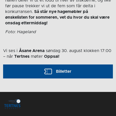
hallen deler vi ut et lodd til hver av tilskuerne, og like
før pause trekker vi ut de fem som får delta i
konkurransen.
Så står nye hagemøbler på
ønskelisten for sommeren, vet du hvor du skal være
onsdag ettermiddag!
Foto: Hageland
Vi ses i
Åsane Arena
søndag 30. august
klokken 17:00
– når
Tertnes
møter
Oppsal
!
Billetter