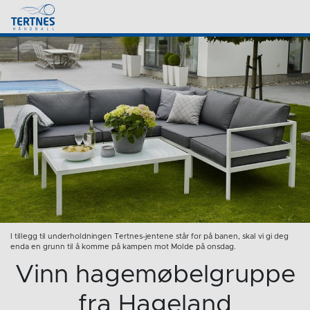
I tillegg til underholdningen Tertnes-jentene står for på banen, skal vi gi deg
enda en grunn til å komme på kampen mot Molde på onsdag.
Vinn hagemøbelgruppe
fra Hageland