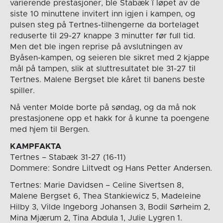
varierende prestasjoner, ble Stabæk ï løpet av de
siste 10 minuttene invitert inn igjen i kampen, og
pulsen steg på Tertnes-tilhengerne da bortelaget
reduserte til 29-27 knappe 3 minutter før full tid.
Men det ble ingen reprise på avslutningen av
Byåsen-kampen, og seieren ble sikret med 2 kjappe
mål på tampen, slik at sluttresultatet ble 31-27 til
Tertnes. Malene Bergset ble kåret til banens beste
spiller.
Nå venter Molde borte på søndag, og da må nok
prestasjonene opp et hakk for å kunne ta poengene
med hjem til Bergen.
KAMPFAKTA
Tertnes – Stabæk 31-27 (16-11)
Dommere: Sondre Liltvedt og Hans Petter Andersen.
Tertnes: Marie Davidsen – Celine Sivertsen 8,
Malene Bergset 6, Thea Stankiewicz 5, Madeleine
Hilby 3, Vilde Ingeborg Johansen 3, Bodil Sørheim 2,
Mina Mjærum 2, Tina Abdula 1, Julie Lygren 1.