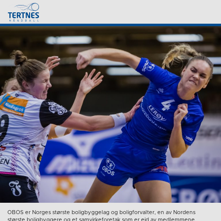
OBOS er Norges største boligbyggelag og boligforvalter, en av Nordens
største boligbyggere og et samvirkeforetak som er eid av medlemmene.