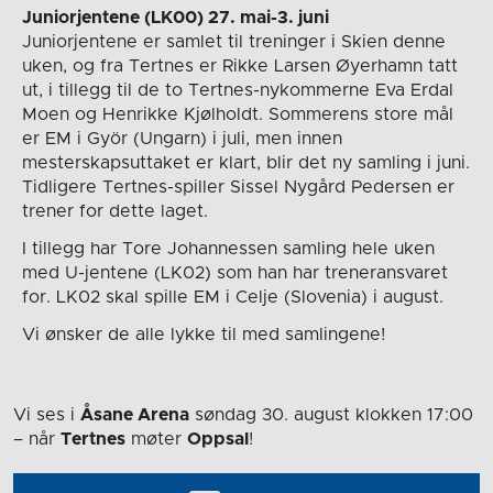
Juniorjentene (LK00) 27. mai-3. juni
Juniorjentene er samlet til treninger i Skien denne
uken, og fra Tertnes er Rikke Larsen Øyerhamn tatt
ut, i tillegg til de to Tertnes-nykommerne Eva Erdal
Moen og Henrikke Kjølholdt. Sommerens store mål
er EM i Györ (Ungarn) i juli, men innen
mesterskapsuttaket er klart, blir det ny samling i juni.
Tidligere Tertnes-spiller Sissel Nygård Pedersen er
trener for dette laget.
I tillegg har Tore Johannessen samling hele uken
med U-jentene (LK02) som han har treneransvaret
for. LK02 skal spille EM i Celje (Slovenia) i august.
Vi ønsker de alle lykke til med samlingene!
Vi ses i
Åsane Arena
søndag 30. august
klokken 17:00
– når
Tertnes
møter
Oppsal
!