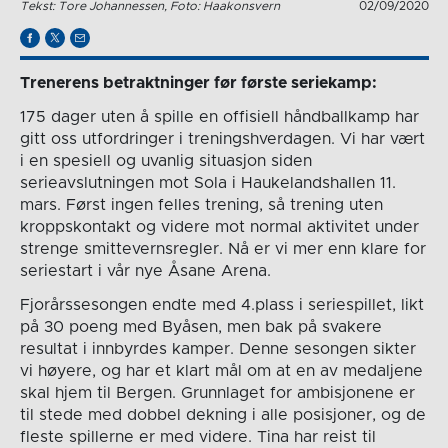
Tekst: Tore Johannessen, Foto: Haakonsvern
02/09/2020
Trenerens betraktninger før første seriekamp:
175 dager uten å spille en offisiell håndballkamp har
gitt oss utfordringer i treningshverdagen. Vi har vært
i en spesiell og uvanlig situasjon siden
serieavslutningen mot Sola i Haukelandshallen 11.
mars. Først ingen felles trening, så trening uten
kroppskontakt og videre mot normal aktivitet under
strenge smittevernsregler. Nå er vi mer enn klare for
seriestart i vår nye Åsane Arena.
Fjorårssesongen endte med 4.plass i seriespillet, likt
på 30 poeng med Byåsen, men bak på svakere
resultat i innbyrdes kamper. Denne sesongen sikter
vi høyere, og har et klart mål om at en av medaljene
skal hjem til Bergen. Grunnlaget for ambisjonene er
til stede med dobbel dekning i alle posisjoner, og de
fleste spillerne er med videre. Tina har reist til