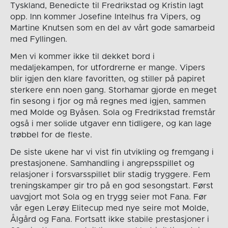
Tyskland, Benedicte til Fredrikstad og Kristin lagt
opp. Inn kommer Josefine Intelhus fra Vipers, og
Martine Knutsen som en del av vårt gode samarbeid
med Fyllingen.
Men vi kommer ikke til dekket bord i
medaljekampen, for utfordrerne er mange. Vipers
blir igjen den klare favoritten, og stiller på papiret
sterkere enn noen gang. Storhamar gjorde en meget
fin sesong i fjor og må regnes med igjen, sammen
med Molde og Byåsen. Sola og Fredrikstad fremstår
også i mer solide utgaver enn tidligere, og kan lage
trøbbel for de fleste.
De siste ukene har vi vist fin utvikling og fremgang i
prestasjonene. Samhandling i angrepsspillet og
relasjoner i forsvarsspillet blir stadig tryggere. Fem
treningskamper gir tro på en god sesongstart. Først
uavgjort mot Sola og en trygg seier mot Fana. Før
vår egen Lerøy Elitecup med nye seire mot Molde,
Ålgård og Fana. Fortsatt ikke stabile prestasjoner i