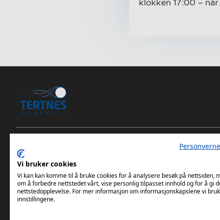
klokken 17:00
– nå
Personverne
Tertnes Håndball Elite iOS App
Vi bruker cookies
Tertnes Håndball Elite Android App
Vi kan kan komme til å bruke cookies for å analysere besøk på nettsiden,
om å forbedre nettstedet vårt, vise personlig tilpasset innhold og for å gi d
nettstedopplevelse. For mer informasjon om informasjonskapslene vi bruk
innstillingene.