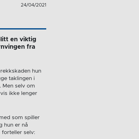
24/04/2021
itt en viktig
lynvingen fra
skrekkskaden hun
ge taklingen i
. Men selv om
vis ikke lenger
 med som spiller
g hun er nå
orteller selv: