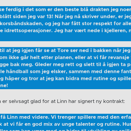
ke ferdig i det som er den beste blå drakten jeg noen
 blått siden jeg var 13! Når jeg nå skriver under, er jeg
korsbåndskaden, og jeg har fått stor respekt for all
 idrettsoperasjoner. Jeg har vært nede i kjelleren, m
l at jeg igjen får se at Tore ser ned i bakken når jeg 
om ikke går helt etter planen, eller at vi får revansje
legge bak meg. Gleder meg rett og slett til å igjen ta
le håndball som jeg elsker, sammen med denne fant
 og håper og tror at jeg kan bidra med rutine og spill
ne!
r selvsagt glad for at Linn har signert ny kontrakt:
å få Linn med videre. Vi trenger spillere med den erf
ik at vi får en god mix av unge talenter og rutine. H