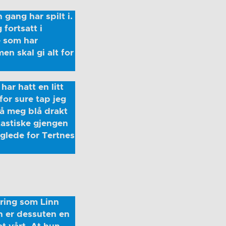
 gang har spilt i.
 fortsatt i
e som har
en skal gi alt for
har hatt en litt
 for sure tap jeg
 på meg blå drakt
astiske gjengen
eglede for Tertnes
aring som Linn
un er dessuten en