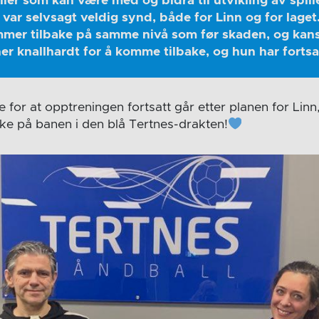
iller som kan være med og bidra til utvikling av spill
, var selvsagt veldig synd, både for Linn og for laget
mmer tilbake på samme nivå som før skaden, og kan
er knallhardt for å komme tilbake, og hun har forts
e for at opptreningen fortsatt går etter planen for Linn
bake på banen i den blå Tertnes-drakten!