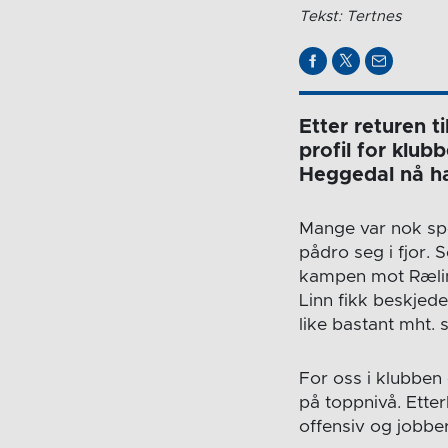
Tekst: Tertnes
Etter returen ti
profil for klub
Heggedal nå ha
Mange var nok spe
pådro seg i fjor. S
kampen mot Rælin
Linn fikk beskjede
like bastant mht.
For oss i klubben 
på toppnivå. Ette
offensiv og jobber