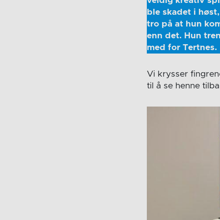
veldig kreativ sp
ble skadet i høst
tro på at hun ko
enn det. Hun tren
med for Tertnes.
Vi krysser fingren
til å se henne til