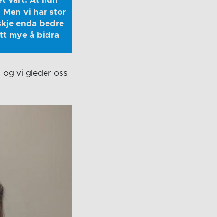
et vårt. At hun
. Men vi har stor
skje enda bedre
att mye å bidra
, og vi gleder oss