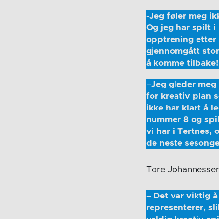
-Jeg føler meg ik
Og jeg har spilt i
opptrening etter 
gjennomgått store
å komme tilbake!
–
Jeg gleder meg ti
for kreativ plan s
ikke har klart å 
nummer 8 og spil
vi har i Tertnes,
de neste sesonge
Tore Johannessen e
– Det var viktig 
representerer, sl