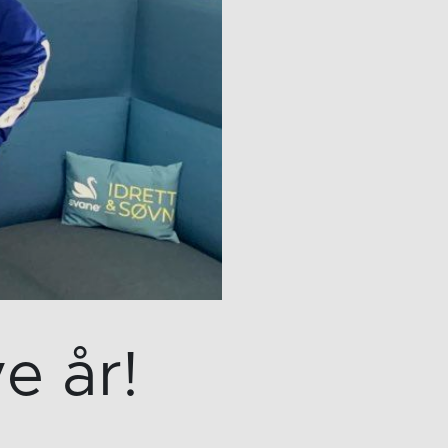
e år!