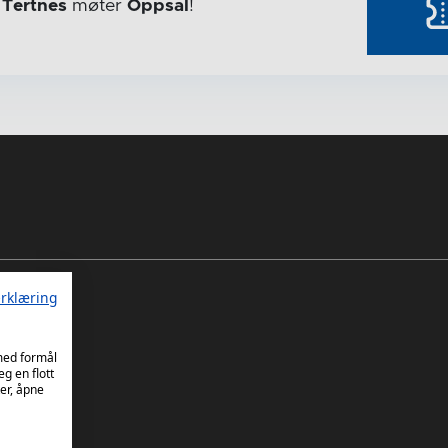
r
Tertnes
møter
Oppsal
!
rklæring
 med formål
eg en flott
er, åpne