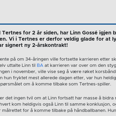
l Tertnes for 2 år siden, har Linn Gossé igjen bl
ben. Vi i Tertnes er derfor veldig glade for at 
r signert ny 2-årskontrakt!
nte på om 34-åringen ville fortsette karrieren etter 
elv uttalte Linn til
BA
at karrieren var over om den styg
gen i november, ville vise seg å være røket korsbånd
n hun fryktet mest allerede dagen etter, var hun heldig
 spørsmålet om å komme tilbake som Tertnes-spiller.
er det ingen tvil om at Linn fortsatt har masse å bidra
rhvert kom heldigvis også Linn til samme konklusjon, o
 målrettet for å komme tilbake på håndballbanen. Hun f