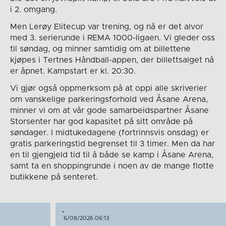
i 2. omgang.
Men Lerøy Elitecup var trening, og nå er det alvor
med 3. serierunde i REMA 1000-ligaen. Vi gleder oss
til søndag, og minner samtidig om at billettene
kjøpes i Tertnes Håndball-appen, der billettsalget nå
er åpnet. Kampstart er kl. 20:30.
Vi gjør også oppmerksom på at oppi alle skriverier
om vanskelige parkeringsforhold ved Åsane Arena,
minner vi om at vår gode samarbeidspartner Åsane
Storsenter har god kapasitet på sitt område på
søndager. I midtukedagene (fortrinnsvis onsdag) er
gratis parkeringstid begrenset til 3 timer. Men da har
en til gjengjeld tid til å både se kamp i Åsane Arena,
samt ta en shoppingrunde i noen av de mange flotte
butikkene på senteret.
-
6/08/2026 06:13