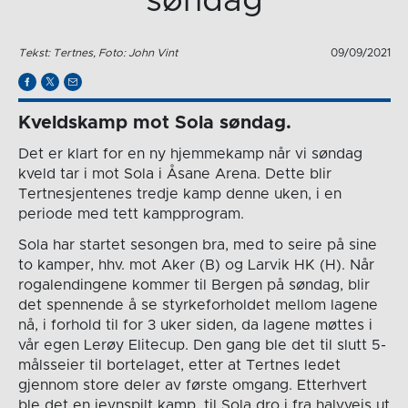
søndag
Tekst: Tertnes, Foto: John Vint
09/09/2021
Kveldskamp mot Sola søndag.
Det er klart for en ny hjemmekamp når vi søndag
kveld tar i mot Sola i Åsane Arena. Dette blir
Tertnesjentenes tredje kamp denne uken, i en
periode med tett kampprogram.
Sola har startet sesongen bra, med to seire på sine
to kamper, hhv. mot Aker (B) og Larvik HK (H). Når
rogalendingene kommer til Bergen på søndag, blir
det spennende å se styrkeforholdet mellom lagene
nå, i forhold til for 3 uker siden, da lagene møttes i
vår egen Lerøy Elitecup. Den gang ble det til slutt 5-
målsseier til bortelaget, etter at Tertnes ledet
gjennom store deler av første omgang. Etterhvert
ble det en jevnspilt kamp, til Sola dro i fra halvveis ut