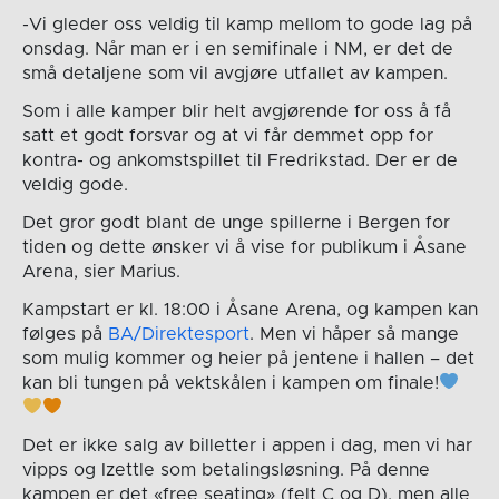
-Vi gleder oss veldig til kamp mellom to gode lag på
onsdag. Når man er i en semifinale i NM, er det de
små detaljene som vil avgjøre utfallet av kampen.
Som i alle kamper blir helt avgjørende for oss å få
satt et godt forsvar og at vi får demmet opp for
kontra- og ankomstspillet til Fredrikstad. Der er de
veldig gode.
Det gror godt blant de unge spillerne i Bergen for
tiden og dette ønsker vi å vise for publikum i Åsane
Arena, sier Marius.
Kampstart er kl. 18:00 i Åsane Arena, og kampen kan
følges på
BA/Direktesport
. Men vi håper så mange
som mulig kommer og heier på jentene i hallen – det
kan bli tungen på vektskålen i kampen om finale!
Det er ikke salg av billetter i appen i dag, men vi har
vipps og Izettle som betalingsløsning. På denne
kampen er det «free seating» (felt C og D), men alle