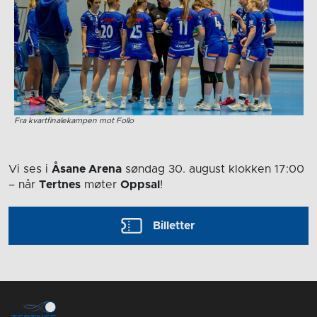
Fra kvartfinalekampen mot Follo
Vi ses i
Åsane Arena
søndag 30. august
klokken 17:00
– når
Tertnes
møter
Oppsal
!
Billetter