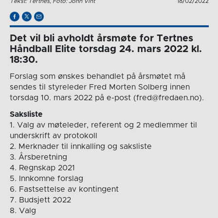
Tekst: Tertnes, Foto: John Vint
18/02/2022
Det vil bli avholdt årsmøte for Tertnes
Håndball Elite torsdag 24. mars 2022 kl.
18:30.
Forslag som ønskes behandlet på årsmøtet må
sendes til styreleder Fred Morten Solberg innen
torsdag 10. mars 2022 på e-post (fred@fredaen.no).
Saksliste
1. Valg av møteleder, referent og 2 medlemmer til
underskrift av protokoll
2. Merknader til innkalling og saksliste
3. Årsberetning
4. Regnskap 2021
5. Innkomne forslag
6. Fastsettelse av kontingent
7. Budsjett 2022
8. Valg