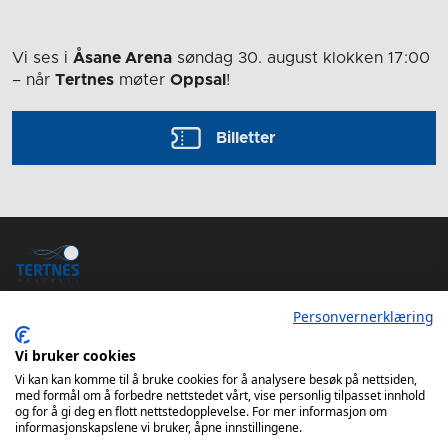
Vi ses i
Åsane Arena
søndag 30. august
klokken 17:00
– når
Tertnes
møter
Oppsal
!
Billetter
Personvernerklæring
Vi bruker cookies
Vi kan kan komme til å bruke cookies for å analysere besøk på nettsiden,
Tertnes Håndball Elite iOS App
med formål om å forbedre nettstedet vårt, vise personlig tilpasset innhold
Tertnes Håndball Elite Android App
og for å gi deg en flott nettstedopplevelse. For mer informasjon om
informasjonskapslene vi bruker, åpne innstillingene.