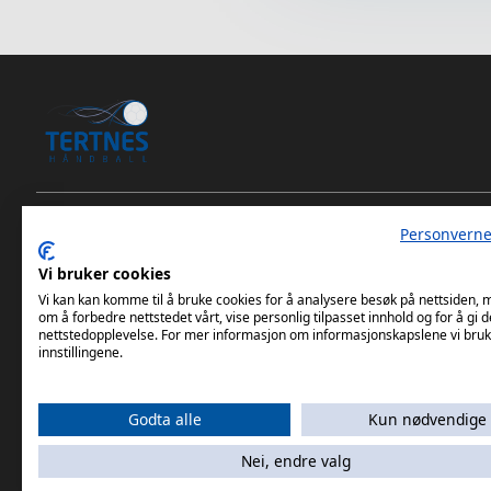
Personverne
Tertnes Håndball Elite iOS App
Vi bruker cookies
Tertnes Håndball Elite Android App
Vi kan kan komme til å bruke cookies for å analysere besøk på nettsiden,
om å forbedre nettstedet vårt, vise personlig tilpasset innhold og for å gi d
nettstedopplevelse. For mer informasjon om informasjonskapslene vi bruk
innstillingene.
Godta alle
Kun nødvendige
Nei, endre valg