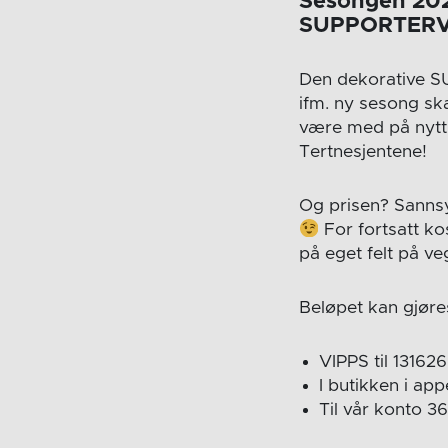
Sesongen 2021
SUPPORTERV
Den dekorative S
ifm. ny sesong sk
være med på nytt, i
Tertnesjentene!
Og prisen? Sannsy
For fortsatt kos
på eget felt på 
Beløpet kan gjøre
VIPPS til 131626
I butikken i ap
Til vår konto 3