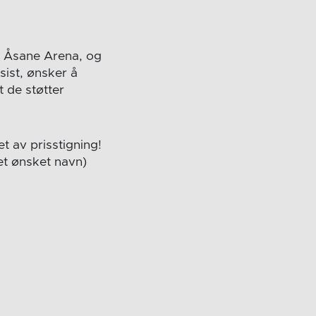
i Åsane Arena, og
sist, ønsker å
t de støtter
t av prisstigning!
net ønsket navn)