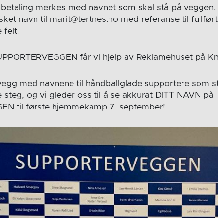
innbetaling merkes med navnet som skal stå på veggen
et navn til marit@tertnes.no med referanse til fullført
 felt.
SUPPORTERVEGGEN får vi hjelp av Reklamehuset på Kn
vegg med navnene til håndballglade supportere som s
e steg, og vi gleder oss til å se akkurat DITT NAVN på
 til første hjemmekamp 7. september!