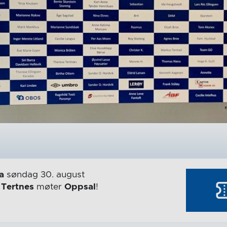
a
søndag 30. august
r
Tertnes
møter
Oppsal
!