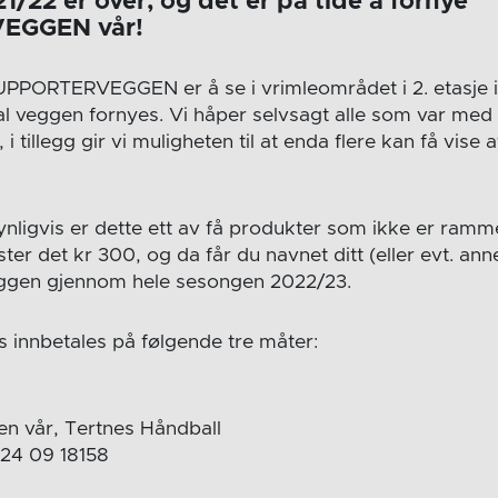
/22 er over, og det er på tide å fornye
EGGEN vår!
UPPORTERVEGGEN er å se i vrimleområdet i 2. etasje 
al veggen fornyes. Vi håper selvsagt alle som var med 
 tillegg gir vi muligheten til at enda flere kan få vise a
nligvis er dette ett av få produkter som ikke er ramme
ter det kr 300, og da får du navnet ditt (eller evt. an
veggen gjennom hele sesongen 2022/23.
s innbetales på følgende tre måter:
pen vår, Tertnes Håndball
624 09 18158