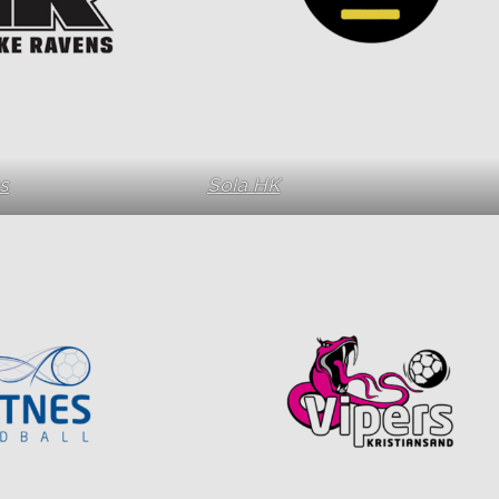
s
Sola HK