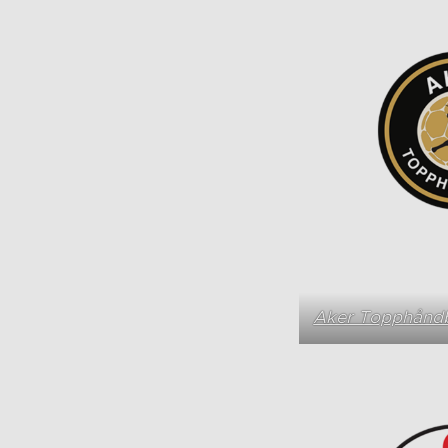
Aker Topphåndb