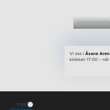
Tertnes Håndball
Vi ses i
Åsane Aren
klokken 17:00
– nå