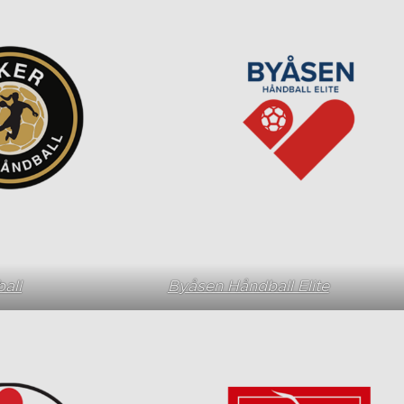
all
Byåsen Håndball Elite