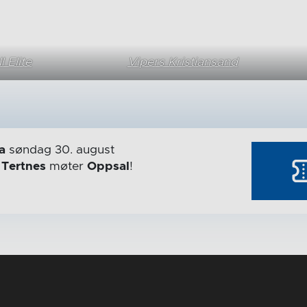
 Elite
Vipers Kristiansand
a
søndag 30. august
r
Tertnes
møter
Oppsal
!