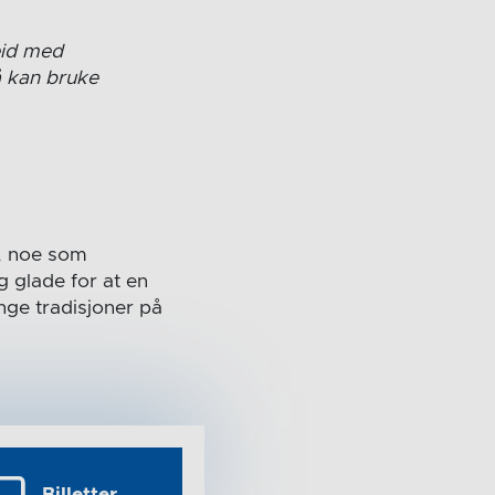
eid med
å kan bruke
t, noe som
 glade for at en
nge tradisjoner på
Billetter