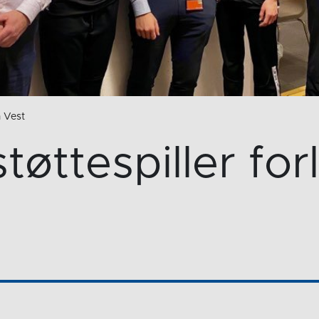
 Vest
støttespiller fo