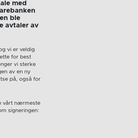
tale med
parebanken
ten ble
e avtaler av
og vi er veldig
ette for best
enger vi sterke
gen av en ny
tse på, også for
e vårt nærmeste
 om signeringen: