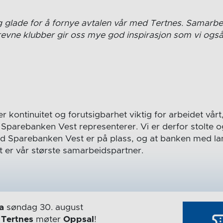
ig glade for å fornye avtalen vår med Tertnes. Samarb
drevne klubber gir oss mye god inspirasjon som vi ogs
er kontinuitet og forutsigbarhet viktig for arbeidet vår
parebanken Vest representerer. Vi er derfor stolte og
d Sparebanken Vest er på plass, og at banken med la
t er vår største samarbeidspartner.
a
søndag 30. august
r
Tertnes
møter
Oppsal
!