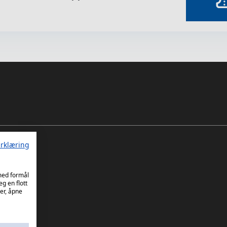
rklæring
 med formål
eg en flott
er, åpne