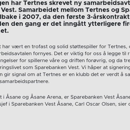
en har Tertnes skrevet ny samarbeidsav
Vest. Samarbeidet mellom Tertnes og S
tilbake i 2007, da den første 3-årskontrak
den den gang er det inngått ytterligere fir
et.
ar vært en trofast og solid støttespiller for Tertnes, 
beidsavtalen fornyes. Det er viktig for oss å legge til r
elser for spillerne våre og driften forøvrig, og da tr
næringslivet som Sparebanken Vest. Vi håper at signerin
 gir signal om at Tertnes er en klubb det er verdt å sa
 samarbeidspartnere.
het i Åsane og Åsane Arena, er Sparebanken Vest Åsan
sjef i Sparebanken Vest Åsane, Carl Oscar Olsen, sier