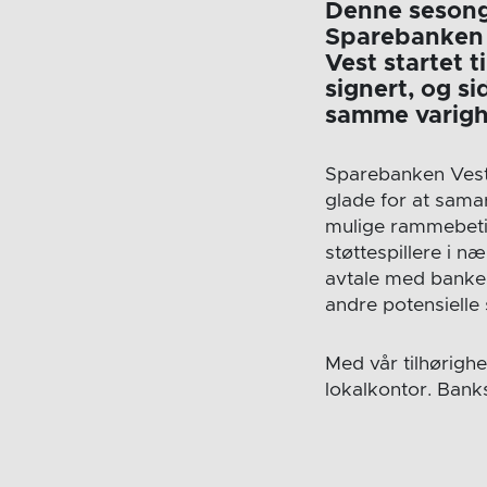
Denne sesong
Sparebanken 
Vest startet 
signert, og si
samme varigh
Sparebanken Vest h
glade for at samar
mulige rammebeting
støttespillere i 
avtale med banken
andre potensielle
Med vår tilhørig
lokalkontor. Bank