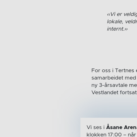
Vi er veld
lokale, vel
internt.
For oss i Tertnes 
samarbeidet med S
ny 3-årsavtale me
Vestlandet fortsat
Vi ses i
Åsane Aren
klokken 17:00
– nå