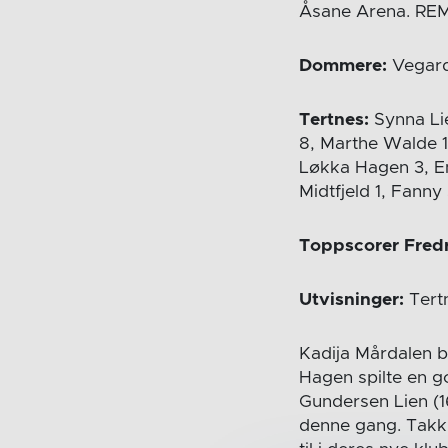
Åsane Arena. REM
Dommere:
Vegard
Tertnes:
Synna Li
8, Marthe Walde 1
Løkka Hagen 3, Em
Midtfjeld 1, Fanny
Toppscorer Fred
Utvisninger:
Tertn
Kadija Mårdalen bl
Hagen spilte en g
Gundersen Lien (1
denne gang. Takk 