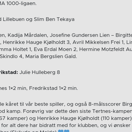
A 1000-ligaen.
 Lillebuen og Slim Ben Tekaya
en, Kadija Mårdalen, Josefine Gundersen Lien – Birgit
, Henrikke Hauge Kjølholdt 3, Avril Mikkelsen Frei 1, 
ma Holtet 1, Eva Erdal Moen 2, Hermine Motzfeldt Au
 Skindlo 4, Maria Bergslien Gald.
rikstad:
Julie Hulleberg 8
es 1×2 min, Fredrikstad 1×2 min.
e kåret til vår beste spiller, og også 8-målsscorer Birg
od kamp. Forøvrig var dette den siste Tertnes-kampen
67 kamper) og Henrikke Hauge Kjølholdt (110 kamper), i
for alt dere har bidratt med for klubben, og vi ønske