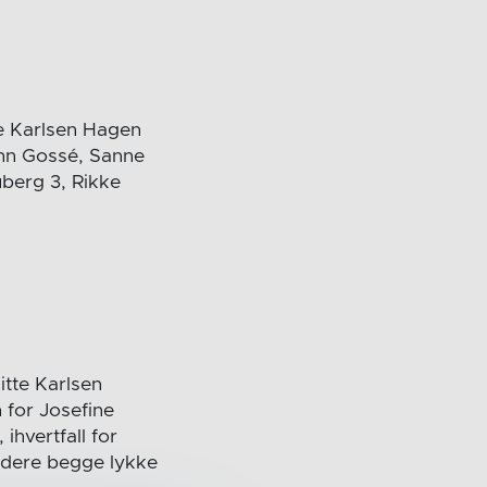
te Karlsen Hagen
Linn Gossé, Sanne
berg 3, Rikke
itte Karlsen
 for Josefine
hvertfall for
r dere begge lykke