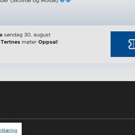
ubber (Skövde og Molde).
a
søndag 30. august
r
Tertnes
møter
Oppsal
!
rklæring