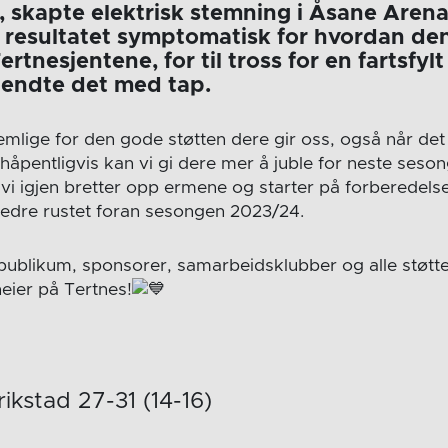
, skapte elektrisk stemning i Åsane Arena 
r resultatet symptomatisk for hvordan d
ertnesjentene, for til tross for en fartsf
, endte det med tap.
emlige for den gode støtten dere gir oss, også når det
håpentligvis kan vi gi dere mer å juble for neste seson
r vi igjen bretter opp ermene og starter på forberedelse
edre rustet foran sesongen 2023/24.
e, publikum, sponsorer, samarbeidsklubber og alle støtt
heier på Tertnes!
ikstad 27-31 (14-16)