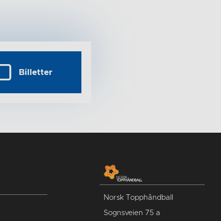
Billetter
Norsk Topphåndball
Sognsveien 75 a