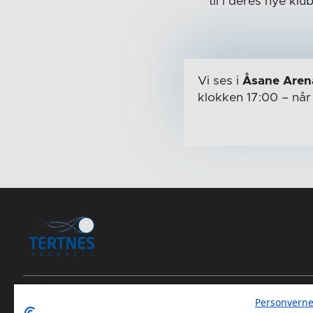
til i deres nye kl
Vi ses i
Åsane Aren
klokken 17:00
– nå
Personverne
Tertnes Håndball Elite iOS App