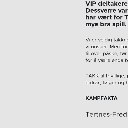
VIP deltakere
Dessverre va
har vært for T
mye bra spill
Vi er veldig takkn
vi ønsker. Men for
til over påske, fø
for å være enda b
TAKK til frivillig
bidrar, følger og 
KAMPFAKTA
Tertnes-Fredr