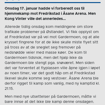
Onsdag 17. januar hadde vi forberedt oss til
hjemmekamp mot Fredrikstad i Åsane Arena. Men
Kong Vinter ville det annerledes…
Allerede tidlig onsdag kom meldingene om store
trafikale problemer på Østlandet. Vi fikk opplyst om
at Fredrikstad var på vei mot Gardermoen, og at alle
krysset fingrene for at de ikke skulle miste flyet sitt
på tross av at de sneglet seg fremover på
nedsnødde veier med masse køer. De kom til
Gardermoen tidsnok, men det hjalp ikke da
Gardermoen ble stengt pga. snøværet. Men siden
det var forventet at flyplassen ville åpne igjen i løpet
av noen timer, var det godt håp om at Fredrikstad
likevel skulle komme seg vestover. Åsane Arena ble
derfor rigget til kamp som vanlig, med ny kamptid kl.
21:15.
Men med nye utsettelser på Gardermoen, måtte vi
bare innse at det ikke ble kamp denne onsdagen.