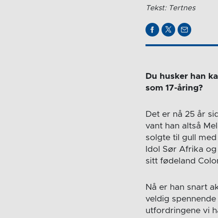
Tekst: Tertnes
Du husker han ka
som 17-åring?
Det er nå 25 år si
vant han altså Me
solgte til gull med
Idol Sør Afrika og
sitt fødeland Col
Nå er han snart a
veldig spennende 
utfordringene vi h