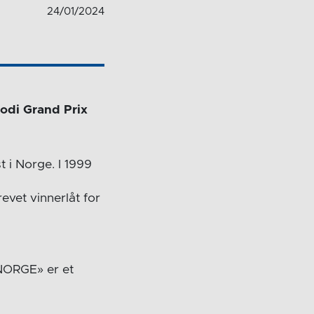
24/01/2024
lodi Grand Prix
t i Norge. I 1999
revet vinnerlåt for
 NORGE» er et