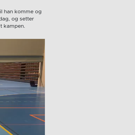
 vil han komme og
rdag, og setter
ndt kampen.