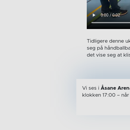
Tidligere denne u
seg på håndballba
det vise seg at kl
Vi ses i
Åsane Aren
klokken 17:00
– nå