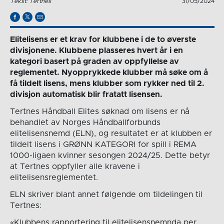
Tekst: Tertnes
31/05/2024
Elitelisens er et krav for klubbene i de to øverste
divisjonene. Klubbene plasseres hvert år i en
kategori basert på graden av oppfyllelse av
reglementet. Nyopprykkede klubber må søke om å
få tildelt lisens, mens klubber som rykker ned til 2.
divisjon automatisk blir fratatt lisensen.
Tertnes Håndball Elites søknad om lisens er nå
behandlet av Norges Håndballforbunds
elitelisensnemd (ELN), og resultatet er at klubben er
tildelt lisens i GRØNN KATEGORI for spill i REMA
1000-ligaen kvinner sesongen 2024/25. Dette betyr
at Tertnes oppfyller alle kravene i
elitelisensreglementet.
ELN skriver blant annet følgende om tildelingen til
Tertnes:
«Klubbens rapportering til elitelisensnemnda per