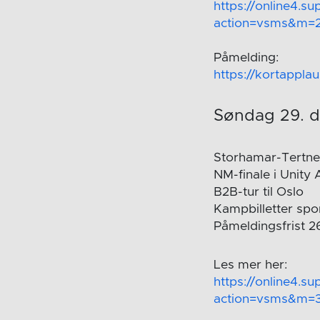
https://online4.s
action=vsms&m=
Påmelding:
https://kortappl
Søndag 29. 
Storhamar-Tertnes
NM-finale i Unity
B2B-tur til Oslo
Kampbilletter spo
Påmeldingsfrist 2
Les mer her:
https://online4.s
action=vsms&m=