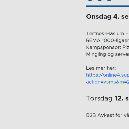
Onsdag 4. s
Tertnes-Haslum – 
REMA 1000-ligae
Kampsponsor: Pi
Mingling og server
Les mer her:
https://online4.s
action=vsms&m=
Torsdag
12.
B2B Avkast for v