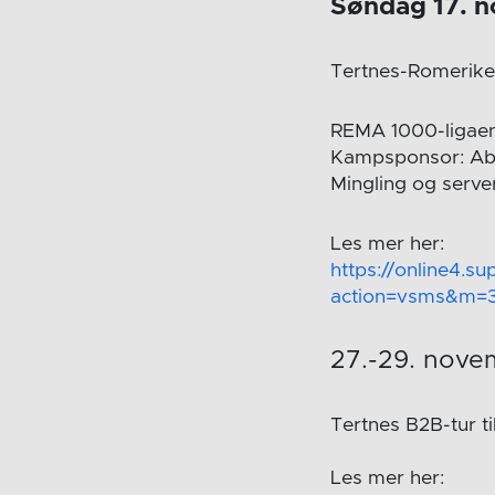
Søndag 17. 
Tertnes-Romerike 
REMA 1000-ligae
Kampsponsor: Ab
Mingling og server
Les mer her:
https://online4.s
action=vsms&m=
27.-29. nov
Tertnes B2B-tur ti
Les mer her: