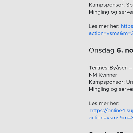
Kampsponsor: Sp
Mingling og server
Les mer her:
http
action=vsms&m=
Onsdag
6. n
Tertnes-Byåsen – 
NM Kvinner
Kampsponsor: U
Mingling og server
Les mer her:
https://online4.s
action=vsms&m