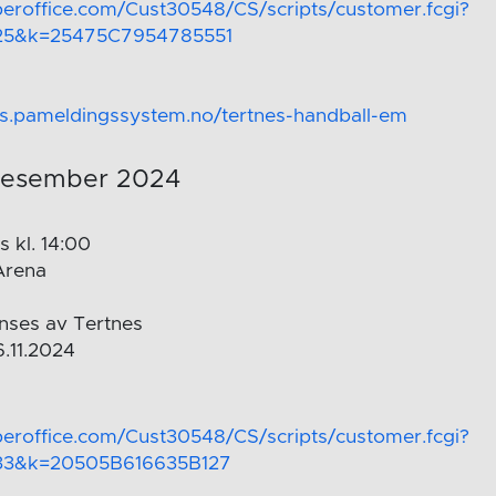
uperoffice.com/Cust30548/CS/scripts/customer.fcgi?
25&k=25475C7954785551
aus.pameldingssystem.no/tertnes-handball-em
desember 2024
 kl. 14:00
 Arena
nses av Tertnes
6.11.2024
uperoffice.com/Cust30548/CS/scripts/customer.fcgi?
33&k=20505B616635B127