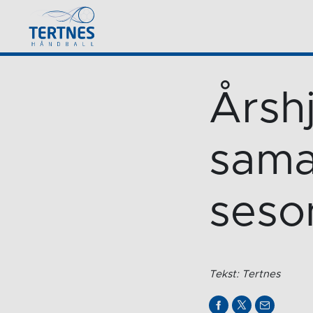
Årshj
sama
seso
Tekst: Tertnes