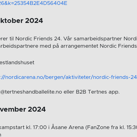
26&k=25354B2E4D56404E
oktober 2024
erer til Nordic Friends 24. Vår samarbeidspartner Nordi
arbeidspartnere med på arrangementet Nordic Friends
Vestlandshuset
s://nordicarena.no/bergen/aktiviteter/nordic-friends-2
@tertneshandballelite.no eller B2B Tertnes app.
ovember 2024
kampstart kl. 17:00 i Åsane Arena (FanZone fra kl. 15:
n