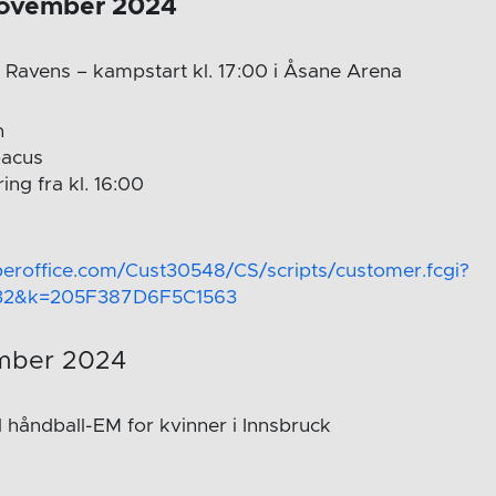
november 2024
Ravens – kampstart kl. 17:00 i Åsane Arena
n
acus
ing fra kl. 16:00
uperoffice.com/Cust30548/CS/scripts/customer.fcgi?
32&k=205F387D6F5C1563
ember 2024
l håndball-EM for kvinner i Innsbruck