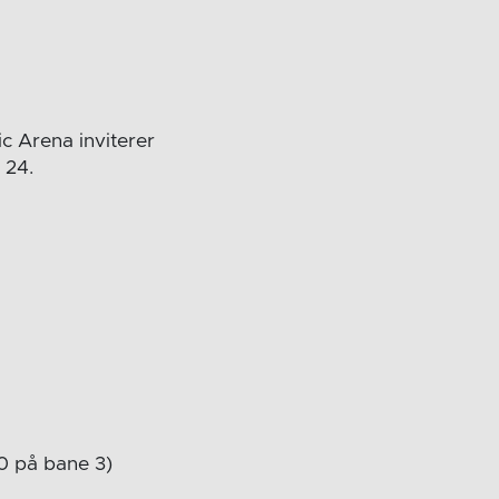
c Arena inviterer
 24.
4
30 på bane 3)