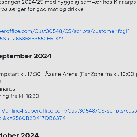
sesongen 2024/25 med hyggelig samvær hos Kinnarps i
arps sørger for god mat og drikke.
uperoffice.com/Cust30548/CS/scripts/customer.fcgi?
15&k=26535853552F5022
september 2024
mpstart kl. 17:30 i Åsane Arena (FanZone fra kl. 16:00
n
nnarps
ing fra kl. 16:30
s://online4.superoffice.com/Cust30548/CS/scripts/cust
21&k=2560B2D417DB6374
ktober 2024