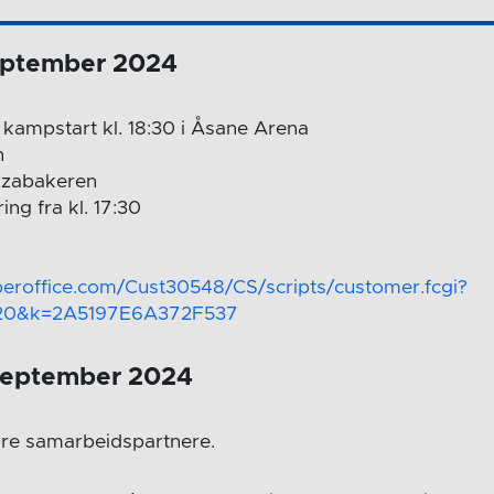
eptember 2024
kampstart kl. 18:30 i Åsane Arena
n
zzabakeren
ing fra kl. 17:30
uperoffice.com/Cust30548/CS/scripts/customer.fcgi?
20&k=2A5197E6A372F537
 september 2024
åre samarbeidspartnere.