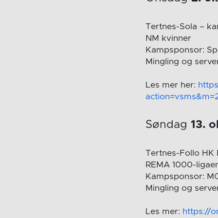
Tertnes-Sola – ka
NM kvinner
Kampsponsor: Sp
Mingling og server
Les mer her:
http
action=vsms&m=
Søndag
13. 
Tertnes-Follo HK 
REMA 1000-ligae
Kampsponsor: M
Mingling og server
Les mer:
https://