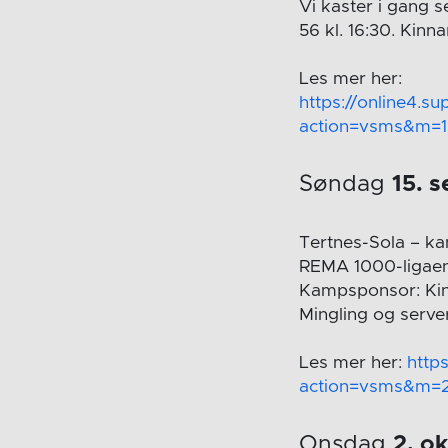
Vi kaster i gang 
56 kl. 16:30. Kinn
Les mer her:
https://online4.s
action=vsms&m=
Søndag
15. 
Tertnes-Sola – ka
REMA 1000-ligae
Kampsponsor: Ki
Mingling og server
Les mer her:
http
action=vsms&m=
Onsdag
2. o