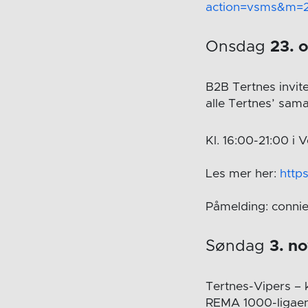
action=vsms&m=
Onsdag
23. 
B2B Tertnes invit
alle Tertnes’ sam
Kl. 16:00-21:00 i 
Les mer her:
http
Påmelding: connie
Søndag
3. n
Tertnes-Vipers – 
REMA 1000-ligae