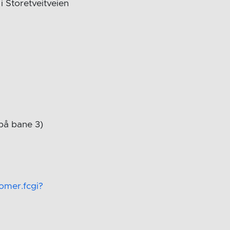
 Storetveitveien
 på bane 3)
omer.fcgi?