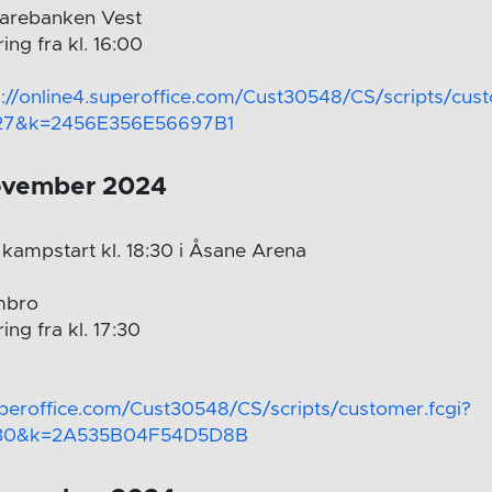
arebanken Vest
ing fra kl. 16:00
s://online4.superoffice.com/Cust30548/CS/scripts/cust
27&k=2456E356E56697B1
ovember 2024
kampstart kl. 18:30 i Åsane Arena
mbro
ing fra kl. 17:30
uperoffice.com/Cust30548/CS/scripts/customer.fcgi?
=30&k=2A535B04F54D5D8B