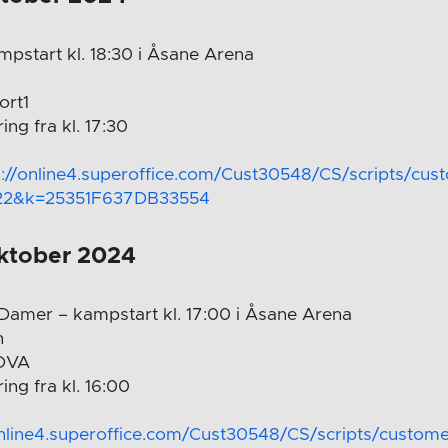
mpstart kl. 18:30 i Åsane Arena
ort1
ing fra kl. 17:30
s://online4.superoffice.com/Cust30548/CS/scripts/cust
22&k=25351F637DB33554
oktober 2024
Damer – kampstart kl. 17:00 i Åsane Arena
n
OVA
ing fra kl. 16:00
online4.superoffice.com/Cust30548/CS/scripts/custome