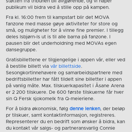
støtten fra tribunen bli avgjørende, og vi håper
publikum vil bidra ved å stille opp på kampen.
Fra kl. 16:00 frem til kampstart blir det MOVA
fanzone med masse gøye aktiviteter for store og
små, og muligheter for å vinne fine premier. I tillegg
deles Isbjørn-Is ut is til alle barna på fanzone. I
pausen blir det underholdning med MOVAs egen
dansegruppe.
Gratisbillettene er tilgjengelige i appen vår, eller ved
å bestille billett via
vår billettside
.
Sesongkortinnehavere og samarbeidspartnere med
bedriftsbilletter har fått tildelt sine billetter i appen
på vanlig måte. Max. tilskuerkapasitet i Åsane Arena
er 2 200 tilskuere. De 600 første tilskuerne får hver
sin Q Fersk sjokomelk fra Q-meieriene.
For å bidra økonomisk, følg
denne lenken
, der beløp
pr tilskuer, samt kontaktinformasjon, registreres.
Representerer du en bedrift som ønsker å bidra, kan
du kontakt vår salgs- og partneransvarlig Connie