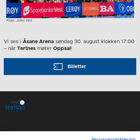
Foto: John Vint
Vi ses i
Åsane Arena
søndag 30. august
klokken 17:00
– når
Tertnes
møter
Oppsal
!
Billetter
Personvernerklæring