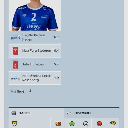
Birgitte Karlsen
6.7
Hagen
Maja Furu Sæteren
6.4
Julie Hulleberg
5.4
Nora Evelina Cecilia
4.9
Rosenberg
Vis flere
TABELL
HISTORIKK