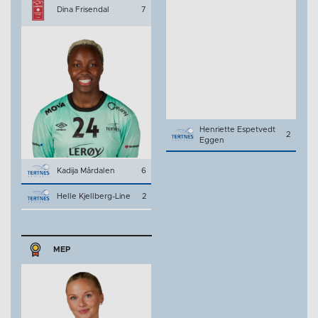
Dina Frisendal
7
Henriette Espetvedt
2
Eggen
Kadija Mårdalen
6
Helle Kjellberg-Line
2
MEP