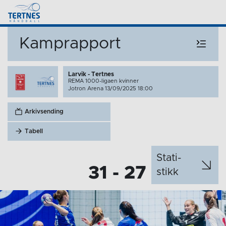
Kamprapport
Larvik - Tertnes
REMA 1000-ligaen kvinner
Jotron Arena 13/09/2025 18:00
Arkivsending
Tabell
Stati­
31 - 27
stikk