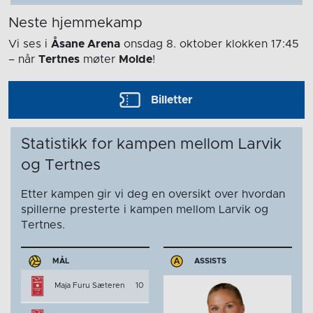
Neste hjemmekamp
Vi ses i
Åsane Arena
onsdag 8. oktober
klokken 17:45
– når
Tertnes
møter
Molde
!
Billetter
Statistikk for kampen mellom Larvik
og Tertnes
Etter kampen gir vi deg en oversikt over hvordan
spillerne presterte i kampen mellom Larvik og
Tertnes.
MÅL
ASSISTS
Maja Furu Sæteren
10