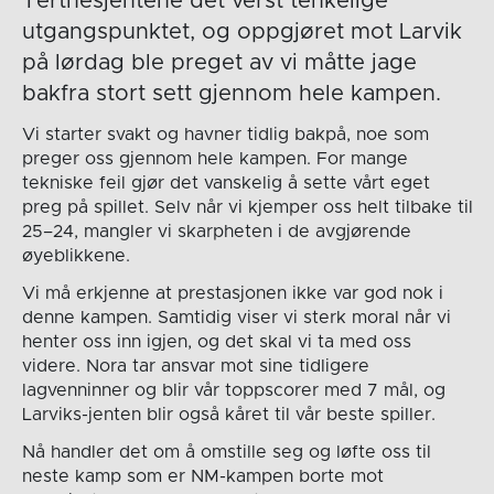
Tertnesjentene det verst tenkelige
utgangspunktet, og oppgjøret mot Larvik
på lørdag ble preget av vi måtte jage
bakfra stort sett gjennom hele kampen.
Vi starter svakt og havner tidlig bakpå, noe som
preger oss gjennom hele kampen. For mange
tekniske feil gjør det vanskelig å sette vårt eget
preg på spillet. Selv når
vi kjemper oss helt tilbake til
25–24, mangler vi skarpheten i de avgjørende
øyeblikkene.
Vi må erkjenne at prestasjonen ikke var god nok i
denne kampen. Samtidig viser vi sterk moral når vi
henter oss inn igjen, og det skal vi ta med oss
videre. Nora tar ansvar mot sine tidligere
lagvenninner og blir vår toppscorer med 7 mål, og
Larviks-jenten blir også kåret til vår beste spiller.
Nå handler det om å omstille seg og løfte oss til
neste kamp som er NM-kampen borte mot