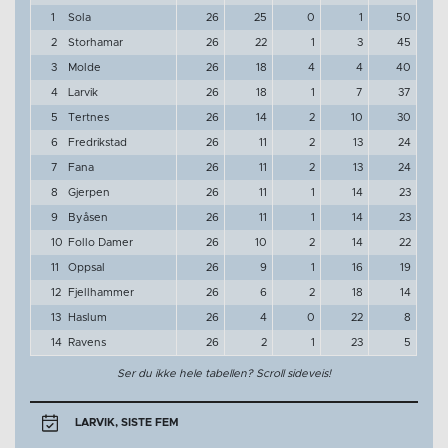
1
Sola
26
25
0
1
50
2
Storhamar
26
22
1
3
45
3
Molde
26
18
4
4
40
4
Larvik
26
18
1
7
37
5
Tertnes
26
14
2
10
30
6
Fredrikstad
26
11
2
13
24
7
Fana
26
11
2
13
24
8
Gjerpen
26
11
1
14
23
9
Byåsen
26
11
1
14
23
10
Follo Damer
26
10
2
14
22
11
Oppsal
26
9
1
16
19
12
Fjellhammer
26
6
2
18
14
13
Haslum
26
4
0
22
8
14
Ravens
26
2
1
23
5
Ser du ikke hele tabellen? Scroll sideveis!
LARVIK, SISTE FEM