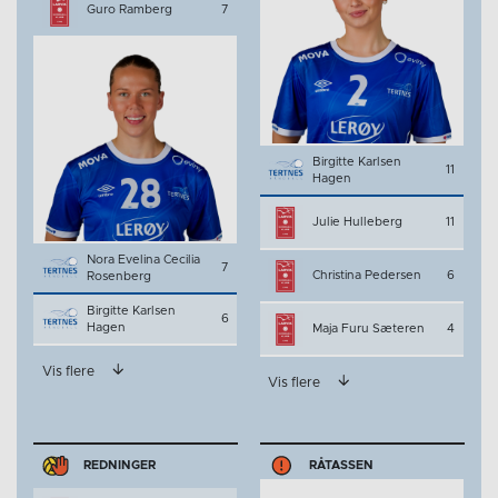
Guro Ramberg
7
Birgitte Karlsen
11
Hagen
Julie Hulleberg
11
Nora Evelina Cecilia
7
Christina Pedersen
6
Rosenberg
Birgitte Karlsen
6
Hagen
Maja Furu Sæteren
4
Vis flere
Vis flere
REDNINGER
RÅTASSEN