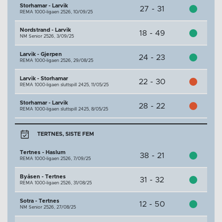
Storhamar - Larvik
27 - 31
REMA 1000-ligaen 2526,
10/09/25
Nordstrand - Larvik
18 - 49
NM Senior 2526,
3/09/25
Larvik - Gjerpen
24 - 23
REMA 1000-ligaen 2526,
29/08/25
Larvik - Storhamar
22 - 30
REMA 1000-ligaen sluttspill 2425,
11/05/25
Storhamar - Larvik
28 - 22
REMA 1000-ligaen sluttspill 2425,
8/05/25
TERTNES, SISTE FEM
Tertnes - Haslum
38 - 21
REMA 1000-ligaen 2526,
7/09/25
Byåsen - Tertnes
31 - 32
REMA 1000-ligaen 2526,
31/08/25
Sotra - Tertnes
12 - 50
NM Senior 2526,
27/08/25