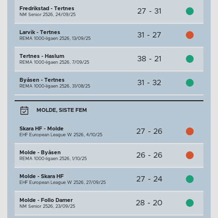
Fredrikstad - Tertnes
27 - 31
NM Senior 2526,
24/09/25
Larvik - Tertnes
31 - 27
REMA 1000-ligaen 2526,
13/09/25
Tertnes - Haslum
38 - 21
REMA 1000-ligaen 2526,
7/09/25
Byåsen - Tertnes
31 - 32
REMA 1000-ligaen 2526,
31/08/25
MOLDE, SISTE FEM
Skara HF - Molde
27 - 26
EHF European League W 2526,
4/10/25
Molde - Byåsen
26 - 26
REMA 1000-ligaen 2526,
1/10/25
Molde - Skara HF
27 - 24
EHF European League W 2526,
27/09/25
Molde - Follo Damer
28 - 20
NM Senior 2526,
23/09/25