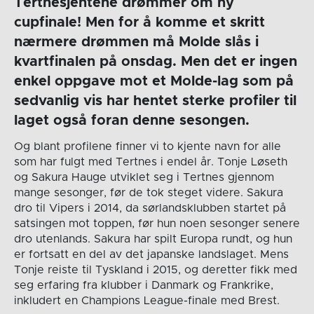
Tertnesjentene drømmer om ny
cupfinale! Men for å komme et skritt
nærmere drømmen må Molde slås i
kvartfinalen på onsdag. Men det er ingen
enkel oppgave mot et Molde-lag som på
sedvanlig vis har hentet sterke profiler til
laget også foran denne sesongen.
Og blant profilene finner vi to kjente navn for alle
som har fulgt med Tertnes i endel år. Tonje Løseth
og Sakura Hauge utviklet seg i Tertnes gjennom
mange sesonger, før de tok steget videre. Sakura
dro til Vipers i 2014, da sørlandsklubben startet på
satsingen mot toppen, før hun noen sesonger senere
dro utenlands. Sakura har spilt Europa rundt, og hun
er fortsatt en del av det japanske landslaget. Mens
Tonje reiste til Tyskland i 2015, og deretter fikk med
seg erfaring fra klubber i Danmark og Frankrike,
inkludert en Champions League-finale med Brest.