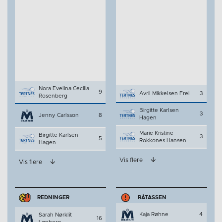
Nora Evelina Cecilia
9
Avril Mikkelsen Frei
3
Rosenberg
Birgitte Karlsen
3
Jenny Carlsson
8
Hagen
Marie Kristine
Birgitte Karlsen
3
5
Rokkones Hansen
Hagen
Vis flere
Vis flere
REDNINGER
RÅTASSEN
Kaja Røhne
4
Sarah Nørklit
16