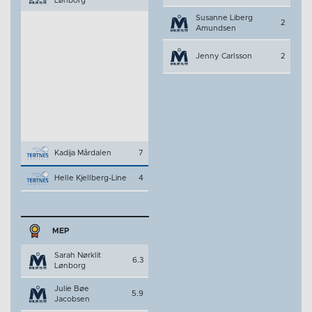
Lønborg
Susanne Liberg
2
Amundsen
Jenny Carlsson
2
Kadija Mårdalen
7
Helle Kjellberg-Line
4
MEP
Sarah Nørklit
6.3
Lønborg
Julie Bøe
5.9
Jacobsen