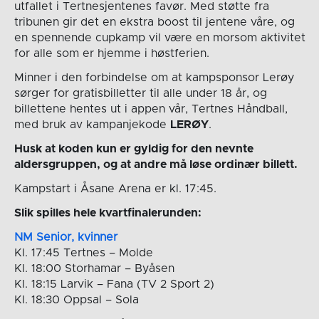
utfallet i Tertnesjentenes favør. Med støtte fra
tribunen gir det en ekstra boost til jentene våre, og
en spennende cupkamp vil være en morsom aktivitet
for alle som er hjemme i høstferien.
Minner i den forbindelse om at kampsponsor Lerøy
sørger for gratisbilletter til alle under 18 år, og
billettene hentes ut i appen vår, Tertnes Håndball,
med bruk av kampanjekode
LERØY
.
Husk at koden kun er gyldig for den nevnte
aldersgruppen, og at andre må løse ordinær billett.
Kampstart i Åsane Arena er kl. 17:45.
Slik spilles hele kvartfinalerunden:
NM Senior, k
vinner
Kl. 17:45 Tertnes – Molde
Kl. 18:00 Storhamar – Byåsen
Kl. 18:15 Larvik – Fana (TV 2 Sport 2)
Kl. 18:30 Oppsal – Sola