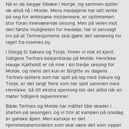
Nå er de begge tilbake i Norge, og sammen spiller
de altså nå i Molde. Mens medaljene har latt vente
på seg for ambisiøse moldensere, er optimismen
stor foran inneværende sesong. Men på veien mot
den første muligheten for medalje, har vi selvsagt
tro på at Tertnesjentene skal gjøre det vanskelig for
laget fra rosenes by.
I tillegg til Sakura og Tonje, finner vi nok et kjent,
tidligere Tertnes-bekjentskap på Molde. Henrikke
Hauge Kjølholdt er nå inne i sin tredje sesong for
Molde, og mens det kun er Birgitte av dagens
Tertnes-spillere som har spilt på lag med Sakura og
Tonje, er det langt flere som har spilt sammen med
Henrikke. Så litt ekstra spenning blir det alltid når en
møter tidligere lagvenninner.
Både Tertnes og Molde har måttet tåle skader i
starten på sesongen, og vi tror at kampen på onsdag
er ganske åpen. Men kanskje er det
hjemmebanefordelen som skal være det som vipper