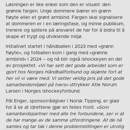
Løsningen er like enkel som den er visuell: den
grønne fargen. Unge dommere bærer en grønn
fløyte eller et grønt armbind. Fargen skal signalisere
at dommeren er i en læringsfase, og minne publikum,
trenere og spillere på ansvaret de har for å bidra til å
skape et trygt og utviklende miljø.
Initiativet startet i håndballen i 2023 med «grønn
fløyte», og fotballen kom i gang med «grønne
armbind» i 2024 – og nå blir også ishockeyen en del
av prosjektet.
«Vi har sett det gode arbeidet som er
gjort hos Norges Håndballforbund og skjønte fort at
her vil vi være med. Vi setter veldig pris på det gode
samarbeidsmiljøet på tvers»
uttrykker Atle Norum
Larsen i Norges Ishockeyforbund.
Pål Enger, sponsorrådgiver i Norsk Tipping, er glad
for å se at idrettene gjør en felles front.
«Som
samarbeidspartner med alle tre forbundene, ser vi at
de har mange av de samme utfordringene. At de nå
samles og tar tak i denne problemstillingen er utrolig