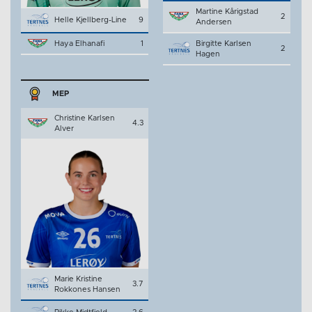
Martine Kårigstad
2
Helle Kjellberg-Line
9
Andersen
Haya Elhanafi
1
Birgitte Karlsen
2
Hagen
MEP
Christine Karlsen
4.3
Alver
Marie Kristine
3.7
Rokkones Hansen