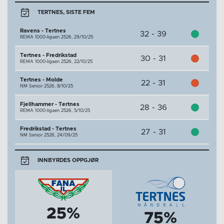
TERTNES, SISTE FEM
Ravens - Tertnes
32 - 39
REMA 1000-ligaen 2526,
29/10/25
Tertnes - Fredrikstad
30 - 31
REMA 1000-ligaen 2526,
22/10/25
Tertnes - Molde
22 - 31
NM Senior 2526,
8/10/25
Fjellhammer - Tertnes
28 - 36
REMA 1000-ligaen 2526,
5/10/25
Fredrikstad - Tertnes
27 - 31
NM Senior 2526,
24/09/25
INNBYRDES OPPGJØR
25%
75%