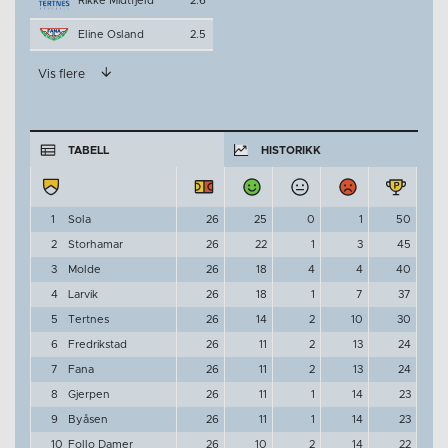
Rikke Midtfjeld
2.6
Eline Osland
2.5
Vis flere
TABELL
HISTORIKK
1
Sola
26
25
0
1
50
2
Storhamar
26
22
1
3
45
3
Molde
26
18
4
4
40
4
Larvik
26
18
1
7
37
5
Tertnes
26
14
2
10
30
6
Fredrikstad
26
11
2
13
24
7
Fana
26
11
2
13
24
8
Gjerpen
26
11
1
14
23
9
Byåsen
26
11
1
14
23
10
Follo Damer
26
10
2
14
22