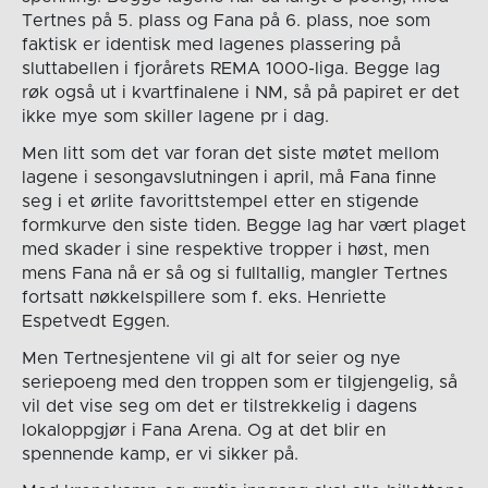
Tertnes på 5. plass og Fana på 6. plass, noe som
faktisk er identisk med lagenes plassering på
sluttabellen i fjorårets REMA 1000-liga. Begge lag
røk også ut i kvartfinalene i NM, så på papiret er det
ikke mye som skiller lagene pr i dag.
Men litt som det var foran det siste møtet mellom
lagene i sesongavslutningen i april, må Fana finne
seg i et ørlite favorittstempel etter en stigende
formkurve den siste tiden. Begge lag har vært plaget
med skader i sine respektive tropper i høst, men
mens Fana nå er så og si fulltallig, mangler Tertnes
fortsatt nøkkelspillere som f. eks. Henriette
Espetvedt Eggen.
Men Tertnesjentene vil gi alt for seier og nye
seriepoeng med den troppen som er tilgjengelig, så
vil det vise seg om det er tilstrekkelig i dagens
lokaloppgjør i Fana Arena. Og at det blir en
spennende kamp, er vi sikker på.