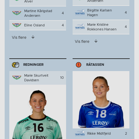
Andersen
Alver
Birgitte Karlsen
Martine Kårigstad
4
4
Hagen
Andersen
Marie Kristine
Eline Osland
4
4
Rokkones Hansen
Vis flere
Vis flere
REDNINGER
RÅTASSEN
Marie Skurtveit
10
Davidsen
Rikke Midtfjeld
2