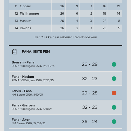
11
Oppsal
26
9
1
16
19
12
Fjellhammer
26
6
2
18
14
13
Haslum
26
4
0
22
8
14
Ravens
26
2
1
23
5
Ser du ikke hele tabellen? Scroll sideveis!
FANA, SISTE FEM
Byåsen - Fana
26 - 29
REMA 1000-ligaen 2526,
26/10/25
Fana - Haslum
32 - 23
REMA 1000-ligaen 2526,
12/10/25
Larvik - Fana
29 - 28
NM Senior 2526,
8/10/25
Fana - Gjerpen
32 - 23
REMA 1000-ligaen 2526,
1/10/25
Fana - Aker
36 - 24
NM Senior 2526,
24/09/25