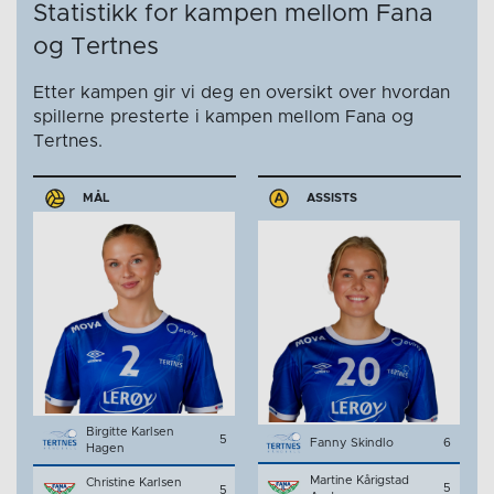
Statistikk for kampen mellom Fana
og Tertnes
Etter kampen gir vi deg en oversikt over hvordan
spillerne presterte i kampen mellom Fana og
Tertnes.
MÅL
ASSISTS
Birgitte Karlsen
5
Fanny Skindlo
6
Hagen
Martine Kårigstad
Christine Karlsen
5
5