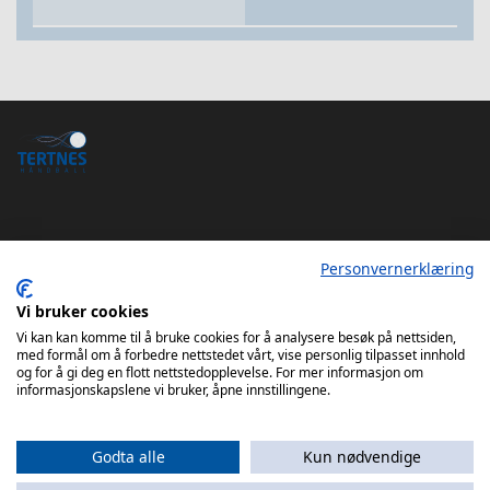
Personvernerklæring
Tertnes Håndball Elite iOS App
Tertnes Håndball Elite Android App
Vi bruker cookies
Vi kan kan komme til å bruke cookies for å analysere besøk på nettsiden,
med formål om å forbedre nettstedet vårt, vise personlig tilpasset innhold
og for å gi deg en flott nettstedopplevelse. For mer informasjon om
informasjonskapslene vi bruker, åpne innstillingene.
Godta alle
Kun nødvendige