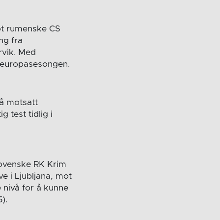
ot rumenske CS
ng fra
arvik. Med
 europasesongen.
På motsatt
 test tidlig i
lovenske RK Krim
e i Ljubljana, mot
 nivå for å kunne
).