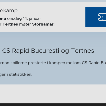
mekamp
ena
onsdag 14. januar
år
Tertnes
møter
Storhamar
!
m CS Rapid Bucuresti og Tertnes
ordan spillerne presterte i kampen mellom CS Rapid Bu
 i statistikken.