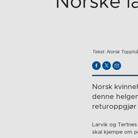
Norske la
Tekst: Norsk Topphå
Norsk kvinneh
denne helgen
returoppgjør
Larvik og Tertnes
skal kjempe om p