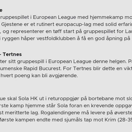
e
gruppespillet i European League med hjemmekamp m
Gjestene er et rutinert europacup-lag med solid erfari
ll, og representerer en tøff start på gruppespillet for L
 ryggen håper vestfoldklubben å få en god åpning på
– Tertnes
ter sitt gruppespill i European League denne helgen. 
umenske Rapid Bucurest. For Tertnes blir dette en viktig
 hvert poeng kan bli avgjørende.
e skal Sola HK ut i returoppgjør på bortebane mot s
ørste kamp hjemme står Sola foran en krevende oppgav
t meritterte lag. Rogalendingene må levere på øverste
 første kampen endte med sjumåls tap mot Krim (28-35