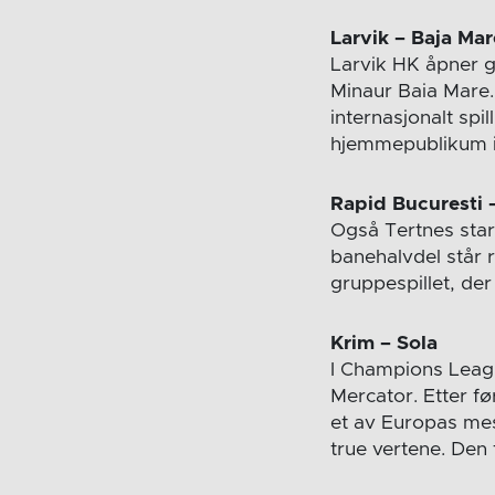
Larvik – Baja Mar
Larvik HK åpner 
Minaur Baia Mare. 
internasjonalt spi
hjemmepublikum i
Rapid Bucuresti 
Også Tertnes star
banehalvdel står r
gruppespillet, der
Krim – Sola
I Champions Leagu
Mercator. Etter f
et av Europas mes
true vertene. Den