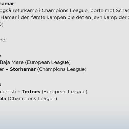
rhamar
 også returkamp i Champions League, borte mot Schae
i Hamar i den første kampen ble det en jevn kamp der 
).
ne:
6
Baja Mare (European League)
ler –
Storhamar
(Champions League)
6
ucuresti
– Tertnes
(European League)
ola
(Champions League)