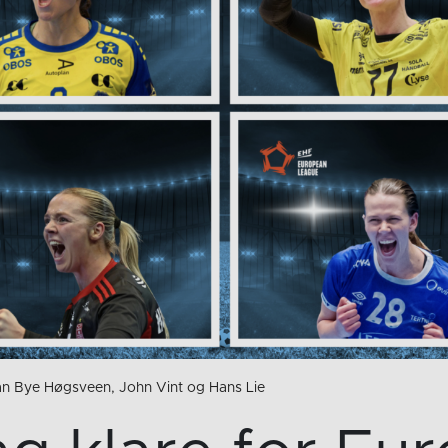
an Bye Høgsveen, John Vint og Hans Lie