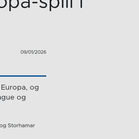
pa-spill i
09/01/2026
i Europa, og
eague og
a og Storhamar